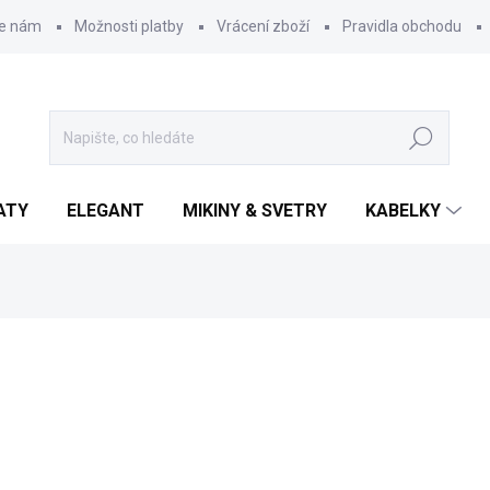
te nám
Možnosti platby
Vrácení zboží
Pravidla obchodu
Hledat
ATY
ELEGANT
MIKINY & SVETRY
KABELKY
899 Kč
Měrná
ZVOLTE VARIANTU
cena:
JEANS