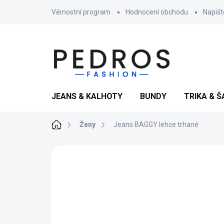
Přejít
Věrnostní program
Hodnocení obchodu
Napiš
na
obsah
JEANS & KALHOTY
BUNDY
TRIKA & Š
Domů
Ženy
Jeans BAGGY lehce trhané
2 hodnocení
Podrobnosti hodnocení