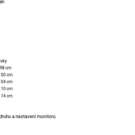
an
oky
98 cm
100 cm
104 cm
110 cm
114 cm
ruhu a nastavení monitoru.