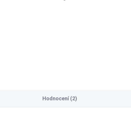
iko LARA Amor bílé
Triko LARA espresso
9 Kč
499 Kč
Detail
Detai
T HAVE 2026 příjemný
MUST HAVE 2026 příjemný
stický materiál
elastický materiál
Hodnocení (2)