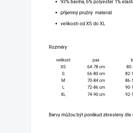
93% bavlna, 6% polyester 1% elast
příjemný pružný materiál
velikosti od XS do XL
Rozměry:
velikost
pas
b
XS
64-78 cm
80-
S
66-80 cm
82-
M
70-84 cm
86-
L
72-86 cm
90-
XL
74-90 cm
92-
Barvy můžou být poněkud zkresleny dle d