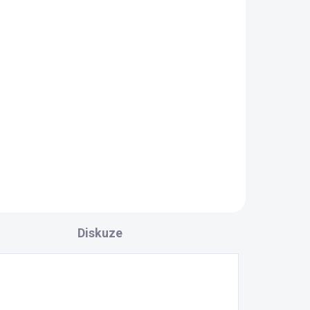
Triko LARA love růžové
499 Kč
l
Detail
MUST HAVE 2026 příjemný
elastický materiál
Diskuze