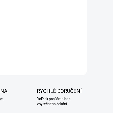
ĚNA
RYCHLÉ DORUČENÍ
me
Balíček posíláme bez
zbytečného čekání