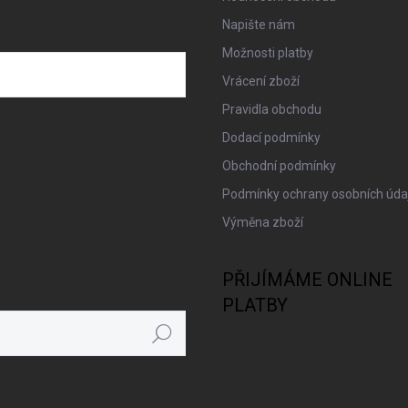
Napište nám
Možnosti platby
Vrácení zboží
Pravidla obchodu
Dodací podmínky
Obchodní podmínky
Podmínky ochrany osobních úda
Výměna zboží
PŘIJÍMÁME ONLINE
PLATBY
Hledat