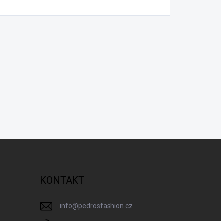
KONTAKT
info
@
pedrosfashion.cz