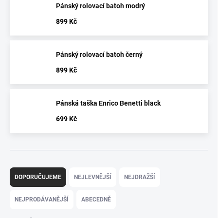
Pánský rolovací batoh modrý
899 Kč
Pánský rolovací batoh černý
899 Kč
Pánská taška Enrico Benetti black
699 Kč
Ř
a
DOPORUČUJEME
NEJLEVNĚJŠÍ
NEJDRAŽŠÍ
z
e
NEJPRODÁVANĚJŠÍ
ABECEDNĚ
n