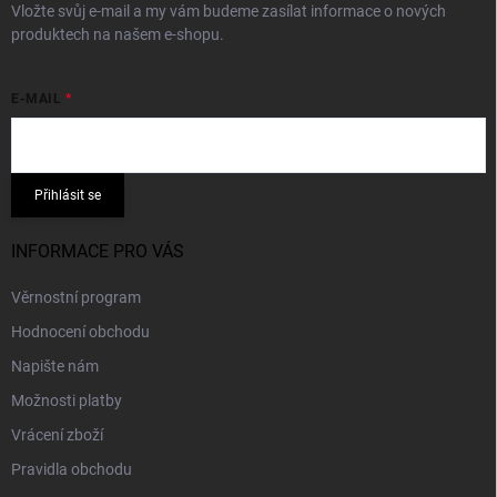
Vložte svůj e-mail a my vám budeme zasílat informace o nových
produktech na našem e-shopu.
E-MAIL
Přihlásit se
INFORMACE PRO VÁS
Věrnostní program
Hodnocení obchodu
Napište nám
Možnosti platby
Vrácení zboží
Pravidla obchodu