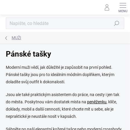
Přejít
na
obsah
Hledat
MUŽI
Pánské tašky
Moderní muži vědí, jak důležité je zapůsobit na první pohled.
Pánské tašky jsou pro to ideálním módním doplňkem, kterým
doladíte svůj outfit k dokonalosti.
Jsou ale také praktickým asistentem do práce, na cesty i jen tak
do města. Poskytnou vám dostatek místa na
peněženku
, klíče,
doklady, mobil a další cennosti, které chcete mít u sebe, ale je
nepraktické je neustále nosit v kapsách.
Sáhněte po naší elegantní kožené tašce nebo moderní crossbody,