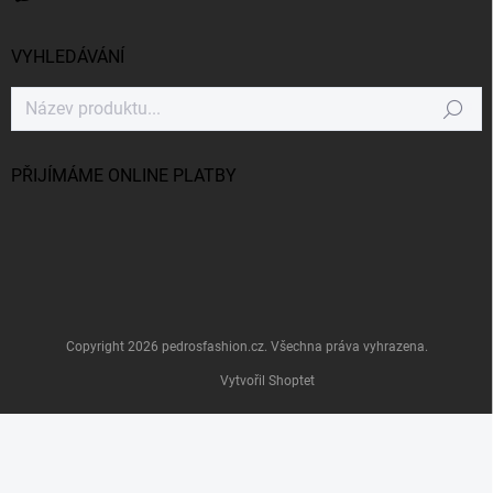
VYHLEDÁVÁNÍ
Hledat
PŘIJÍMÁME ONLINE PLATBY
Copyright 2026
pedrosfashion.cz
. Všechna práva vyhrazena.
Vytvořil Shoptet