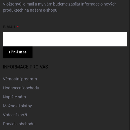
Vložte svůj e-mail a my vám budeme zasílat informace o nových
produktech na našem e-shopu.
E-MAIL
Přihlásit se
INFORMACE PRO VÁS
Věrnostní program
Hodnocení obchodu
Napište nám
Možnosti platby
Vrácení zboží
Pravidla obchodu