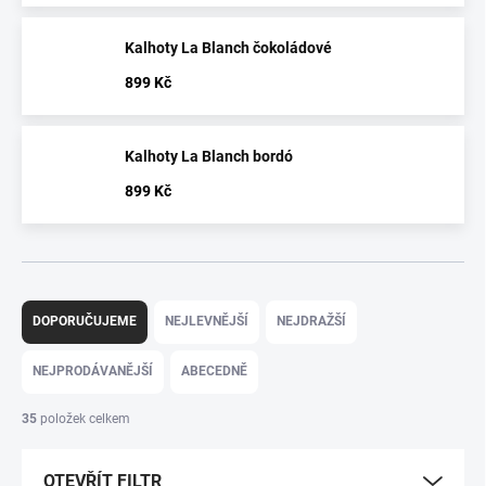
Kalhoty La Blanch čokoládové
899 Kč
Kalhoty La Blanch bordó
899 Kč
Ř
a
DOPORUČUJEME
NEJLEVNĚJŠÍ
NEJDRAŽŠÍ
z
e
NEJPRODÁVANĚJŠÍ
ABECEDNĚ
n
í
35
položek celkem
p
r
OTEVŘÍT FILTR
o