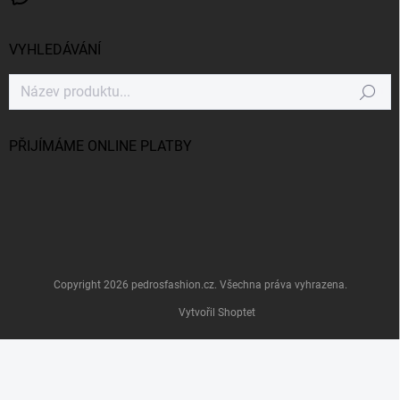
VYHLEDÁVÁNÍ
Hledat
PŘIJÍMÁME ONLINE PLATBY
Copyright 2026
pedrosfashion.cz
. Všechna práva vyhrazena.
Vytvořil Shoptet