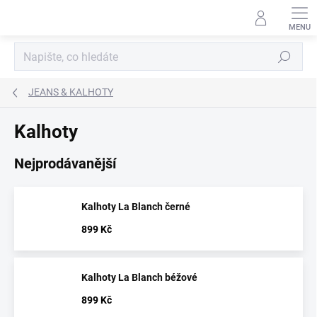
Přejít
na
obsah
Hledat
JEANS & KALHOTY
Kalhoty
Nejprodávanější
Kalhoty La Blanch černé
899 Kč
Kalhoty La Blanch béžové
899 Kč