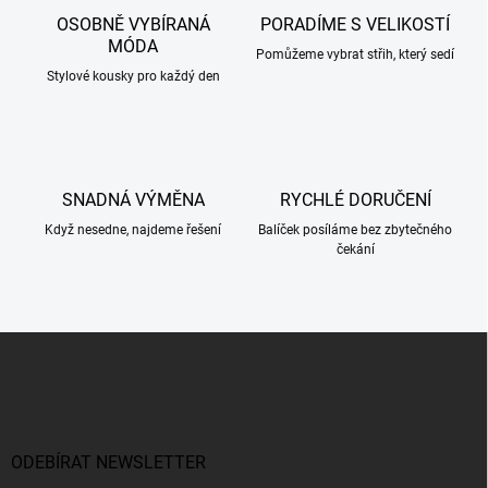
r
á
v
OSOBNĚ VYBÍRANÁ
PORADÍME S VELIKOSTÍ
n
k
MÓDA
í
Pomůžeme vybrat střih, který sedí
y
Stylové kousky pro každý den
v
ý
p
i
s
u
SNADNÁ VÝMĚNA
RYCHLÉ DORUČENÍ
Když nesedne, najdeme řešení
Balíček posíláme bez zbytečného
čekání
Z
á
p
a
t
í
ODEBÍRAT NEWSLETTER