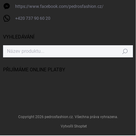
https://www.facebook.com/pedrosfashion.cz/
+420 737 90 60 20
VYHLEDÁVÁNÍ
Hledat
PŘIJÍMÁME ONLINE PLATBY
Copyright 2026
pedrosfashion.cz
. Všechna práva vyhrazena.
Vytvořil Shoptet