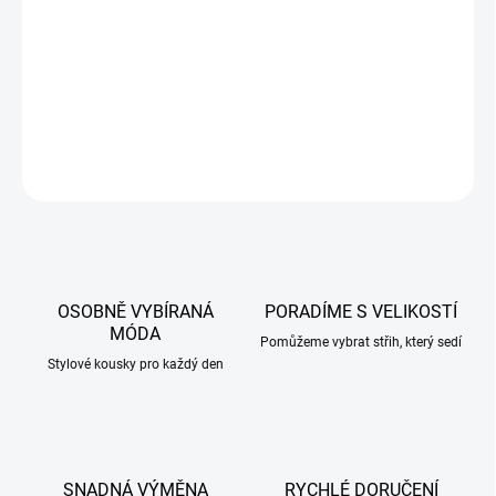
pohodlí při každodenním nošení
.
Barvy můžou být poněkud zkresleny dle druhu a nastavení
monitoru.
DETAILNÍ INFORMACE
ZEPTAT SE
HLÍDAT
OSOBNĚ VYBÍRANÁ
PORADÍME S VELIKOSTÍ
MÓDA
Pomůžeme vybrat střih, který sedí
Stylové kousky pro každý den
SNADNÁ VÝMĚNA
RYCHLÉ DORUČENÍ