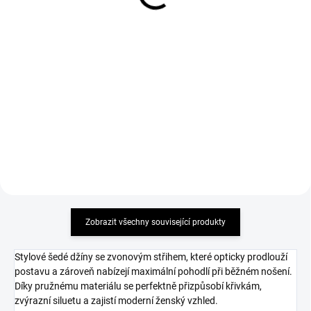
Triko LARA BASIC černé
Triko LARA Micky bílé
499 Kč
499 Kč
Detail
Detail
MUST HAVE 2026 příjemný
MUST HAVE 2026 příjemný
elastický materiál
elastický materiál
Zobrazit všechny související produkty
Stylové šedé džíny se zvonovým střihem, které opticky prodlouží
postavu a zároveň nabízejí maximální pohodlí při běžném nošení.
Díky pružnému materiálu se perfektně přizpůsobí křivkám,
zvýrazní siluetu a zajistí moderní ženský vzhled.