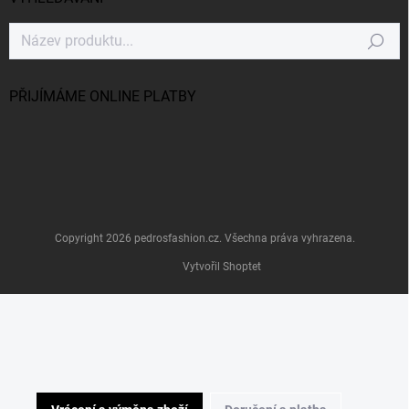
Hledat
PŘIJÍMÁME ONLINE PLATBY
Copyright 2026
pedrosfashion.cz
. Všechna práva vyhrazena.
Vytvořil Shoptet