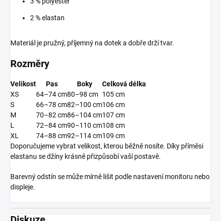
3 % polyester
2 % elastan
Materiál je pružný, příjemný na dotek a dobře drží tvar.
Rozměry
Velikost
Pas
Boky
Celková délka
XS
64–74 cm
80–98 cm
105 cm
S
66–78 cm
82–100 cm
106 cm
M
70–82 cm
86–104 cm
107 cm
L
72–84 cm
90–110 cm
108 cm
XL
74–88 cm
92–114 cm
109 cm
Doporučujeme vybrat velikost, kterou běžně nosíte. Díky příměsi
elastanu se džíny krásně přizpůsobí vaší postavě.
Barevný odstín se může mírně lišit podle nastavení monitoru nebo
displeje.
Diskuze