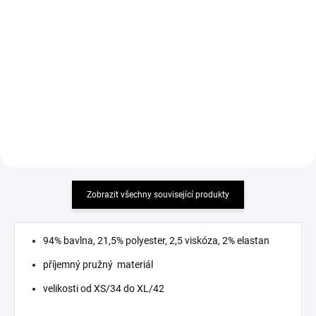
120 Kč
499 Kč
Detail
Detail
velikost 37-41
MUST HAVE 2026 příjemný
elastický materiál
Zobrazit všechny související produkty
94% bavlna, 21,5% polyester, 2,5 viskóza, 2% elastan
příjemný pružný materiál
velikosti od XS/34 do XL/42