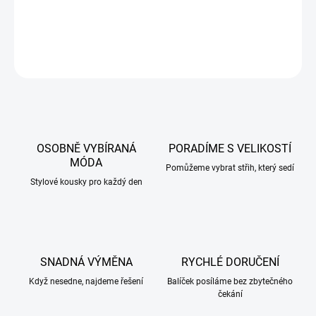
DETAILNÍ INFORMACE
ZEPTAT SE
HLÍDAT
OSOBNĚ VYBÍRANÁ
PORADÍME S VELIKOSTÍ
MÓDA
Pomůžeme vybrat střih, který sedí
Stylové kousky pro každý den
SNADNÁ VÝMĚNA
RYCHLÉ DORUČENÍ
Když nesedne, najdeme řešení
Balíček posíláme bez zbytečného
čekání