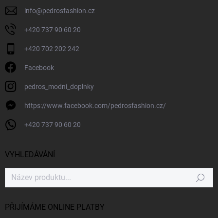
info
@
pedrosfashion.cz
+420 737 90 60 20
+420 702 202 242
Facebook
pedros_modni_doplnky
https://www.facebook.com/pedrosfashion.cz/
+420 737 90 60 20
VYHLEDÁVÁNÍ
Hledat
PŘIJÍMÁME ONLINE PLATBY