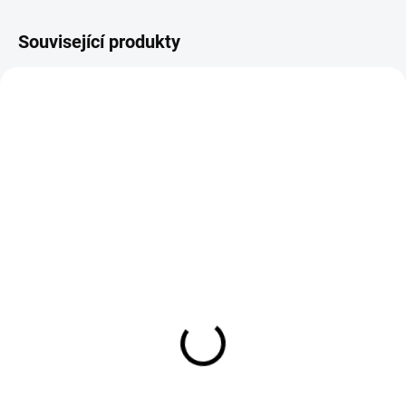
Související produkty
Dárkové ponožky
Triko LARA Aperol
Prosecco
mentol