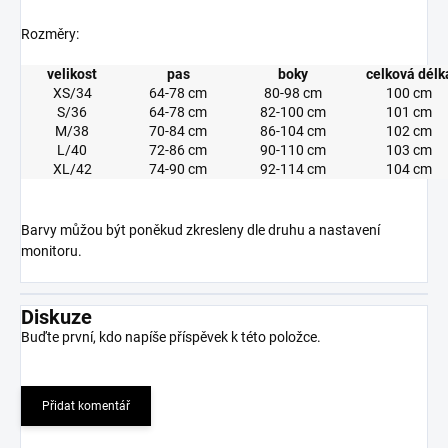
Rozměry:
velikost
pas
boky
celková délk
XS/34
64-78 cm
80-98 cm
100 cm
S/36
64-78 cm
82-100 cm
101 cm
M/38
70-84 cm
86-104 cm
102 cm
L/40
72-86 cm
90-110 cm
103 cm
XL/42
74-90 cm
92-114 cm
104 cm
Barvy můžou být poněkud zkresleny dle druhu a nastavení
monitoru.
Diskuze
Buďte první, kdo napíše příspěvek k této položce.
Přidat komentář