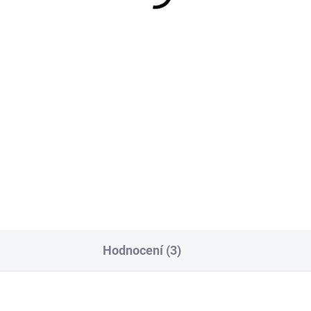
iko LARA Dillemma
Triko LARA Parrot pin
rné
499 Kč
9 Kč
Detai
Detail
MUST HAVE 2026 příjemný
elastický materiál
T HAVE 2026 příjemný
tický materiál
Hodnocení (3)