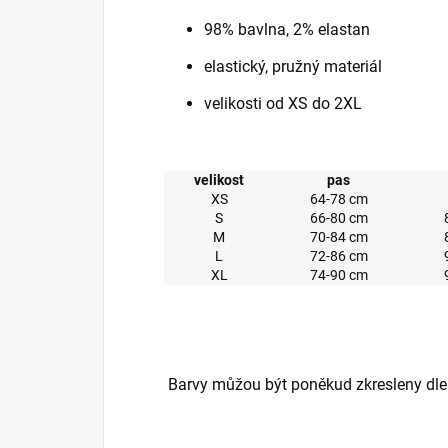
98% bavlna, 2% elastan
elastický, pružný materiál
velikosti od XS do 2XL
velikost
pas
XS
64-78 cm
S
66-80 cm
M
70-84 cm
L
72-86 cm
XL
74-90 cm
Barvy můžou být poněkud zkresleny dle