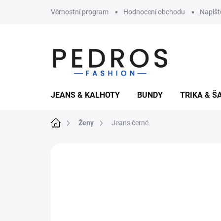
Přejít
Věrnostní program
Hodnocení obchodu
Napiš
na
obsah
JEANS & KALHOTY
BUNDY
TRIKA & Š
Domů
Ženy
Jeans černé
3 hodnocení
Podrobnosti hodnocení