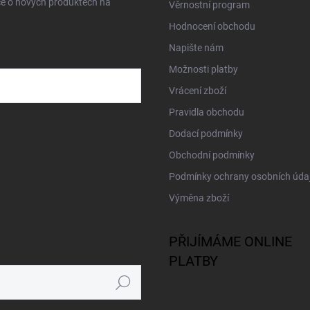
ce o nových produktech na
Věrnostní program
Hodnocení obchodu
Napište nám
Možnosti platby
Vrácení zboží
Pravidla obchodu
Dodací podmínky
Obchodní podmínky
Podmínky ochrany osobních úda
Výměna zboží
PŘIJÍMÁME ONLINE
PLATBY
Hledat