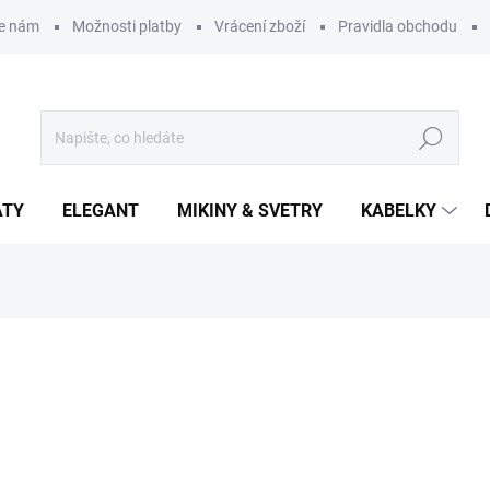
te nám
Možnosti platby
Vrácení zboží
Pravidla obchodu
Hledat
ATY
ELEGANT
MIKINY & SVETRY
KABELKY
699 Kč
Měrná
ZVOLTE VARIANTU
cena:
JEANS