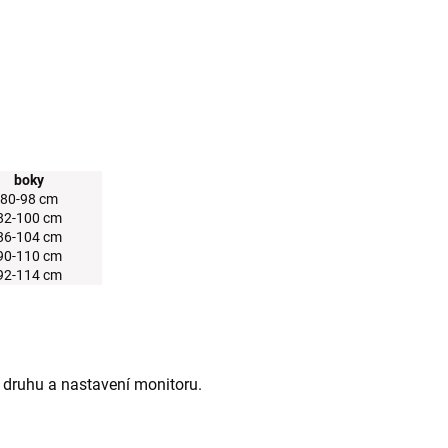
boky
80-98 cm
82-100 cm
86-104 cm
90-110 cm
92-114 cm
 druhu a nastavení monitoru.