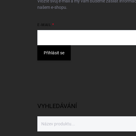
Vložte svůj e-mail a my vám budeme zasílat informa
našem e-shopu.
E-MAIL
Přihlásit se
VYHLEDÁVÁNÍ