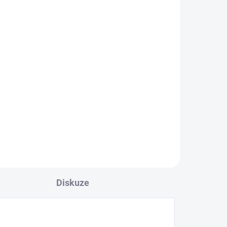
k
l
Diskuze