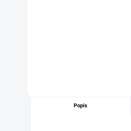
Triko LARA CHECKERS
Tr
černé
če
499 Kč
49
Detail
MUST HAVE 2026 příjemný
MUS
elastický materiál
elas
Popis