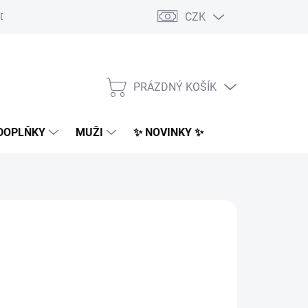
CZK
Dodací podmínky
Obchodní podmínky
Podmínky ochrany osobn
PRÁZDNÝ KOŠÍK
NÁKUPNÍ
KOŠÍK
DOPLŇKY
MUŽI
✨ NOVINKY ✨