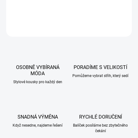
DETAILNÍ INFORMACE
ZEPTAT SE
HLÍDAT
OSOBNĚ VYBÍRANÁ
PORADÍME S VELIKOSTÍ
MÓDA
Pomůžeme vybrat střih, který sedí
Stylové kousky pro každý den
SNADNÁ VÝMĚNA
RYCHLÉ DORUČENÍ
Když nesedne, najdeme řešení
Balíček posíláme bez zbytečného
čekání