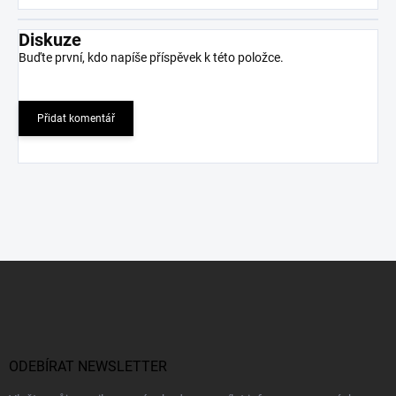
Diskuze
Buďte první, kdo napíše příspěvek k této položce.
Přidat komentář
Z
á
p
a
t
í
ODEBÍRAT NEWSLETTER