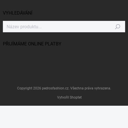
VYHLEDÁVÁNÍ
Hledat
PŘIJÍMÁME ONLINE PLATBY
Copyright 2026
pedrosfashion.cz
. Všechna práva vyhrazena.
Vytvořil Shoptet