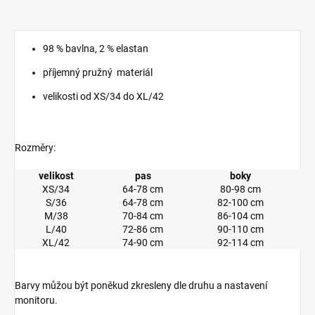
98 % bavlna, 2 % elastan
příjemný pružný materiál
velikosti od XS/34 do XL/42
Rozměry:
velikost
pas
boky
XS/34
64-78 cm
80-98 cm
S/36
64-78 cm
82-100 cm
M/38
70-84 cm
86-104 cm
L/40
72-86 cm
90-110 cm
XL/42
74-90 cm
92-114 cm
Barvy můžou být poněkud zkresleny dle druhu a nastavení
monitoru.