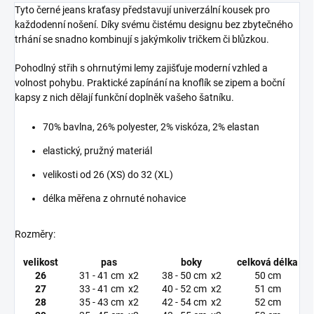
Tyto černé jeans kraťasy představují univerzální kousek pro
každodenní nošení. Díky svému čistému designu bez zbytečného
trhání se snadno kombinují s jakýmkoliv tričkem či blůzkou.
Pohodlný střih s ohrnutými lemy zajišťuje moderní vzhled a
volnost pohybu. Praktické zapínání na knoflík se zipem a boční
kapsy z nich dělají funkční doplněk vašeho šatníku.
70% bavlna, 26% polyester, 2% viskóza, 2% elastan
elastický, pružný materiál
velikosti od 26 (XS) do 32 (XL)
délka měřena z ohrnuté nohavice
Rozměry:
velikost
pas
boky
celková délka
26
31 - 41 cm x2
38 - 50 cm x2
50 cm
27
33 - 41 cm x2
40 - 52 cm x2
51 cm
28
35 - 43 cm x2
42 - 54 cm x2
52 cm