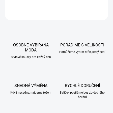
DETAILNÍ INFORMACE
ZEPTAT SE
HLÍDAT
OSOBNĚ VYBÍRANÁ
PORADÍME S VELIKOSTÍ
MÓDA
Pomůžeme vybrat střih, který sedí
Stylové kousky pro každý den
SNADNÁ VÝMĚNA
RYCHLÉ DORUČENÍ
Když nesedne, najdeme řešení
Balíček posíláme bez zbytečného
čekání