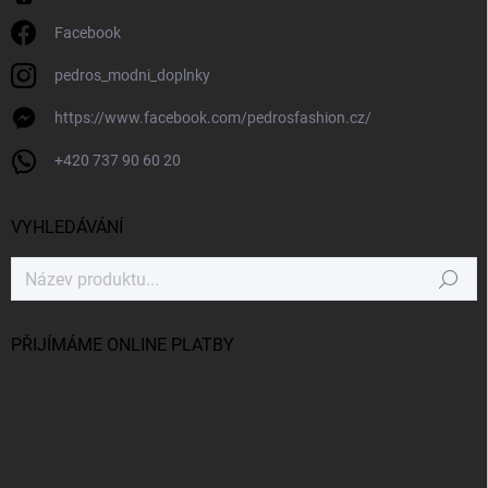
Facebook
pedros_modni_doplnky
https://www.facebook.com/pedrosfashion.cz/
+420 737 90 60 20
VYHLEDÁVÁNÍ
Hledat
PŘIJÍMÁME ONLINE PLATBY