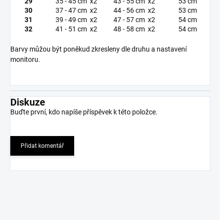
29
35 - 45 cm x2
43 - 55 cm x2
53 cm
30
37 - 47 cm x2
44 - 56 cm x2
53 cm
31
39 - 49 cm x2
47 - 57 cm x2
54 cm
32
41 - 51 cm x2
48 - 58 cm x2
54 cm
Barvy můžou být poněkud zkresleny dle druhu a nastavení
monitoru.
Diskuze
Buďte první, kdo napíše příspěvek k této položce.
Přidat komentář