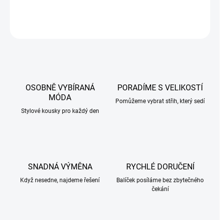
DETAILNÍ INFORMACE
ZEPTAT SE
HLÍDAT
OSOBNĚ VYBÍRANÁ
PORADÍME S VELIKOSTÍ
MÓDA
Pomůžeme vybrat střih, který sedí
Stylové kousky pro každý den
SNADNÁ VÝMĚNA
RYCHLÉ DORUČENÍ
Když nesedne, najdeme řešení
Balíček posíláme bez zbytečného
čekání