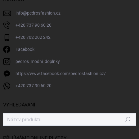
info
@
pedrosfashion.cz
+420 737 90 60 20
+420 702 202 242
Facebook
pedros_modni_doplnky
https://www.facebook.com/pedrosfashion.cz/
+420 737 90 60 20
VYHLEDÁVÁNÍ
Hledat
PŘIJÍMÁME ONLINE PLATBY