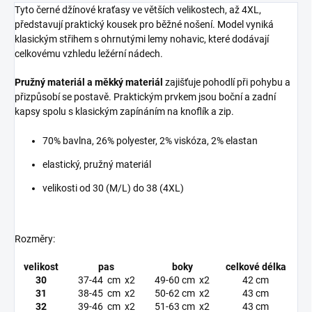
Tyto černé džínové kraťasy ve větších velikostech, až 4XL,
představují praktický kousek pro běžné nošení. Model vyniká
klasickým střihem s ohrnutými lemy nohavic, které dodávají
celkovému vzhledu ležérní nádech.
Pružný materiál a měkký materiál
zajišťuje pohodlí při pohybu a
přizpůsobí se postavě. Praktickým prvkem jsou boční a zadní
kapsy spolu s klasickým zapínáním na knoflík a zip.
70% bavlna, 26% polyester, 2% viskóza, 2% elastan
elastický, pružný materiál
velikosti od 30 (M/L) do 38 (4XL)
Rozměry:
velikost
pas
boky
celkové délka
30
37-44 cm x2
49-60 cm x2
42 cm
31
38-45 cm x2
50-62 cm x2
43 cm
32
39-46 cm x2
51-63 cm x2
43 cm