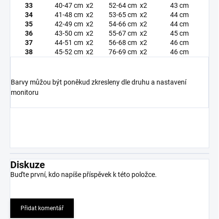
33
40-47 cm x2
52-64 cm x2
43 cm
34
41-48 cm x2
53-65 cm x2
44 cm
35
42-49 cm x2
54-66 cm x2
44 cm
36
43-50 cm x2
55-67 cm x2
45 cm
37
44-51 cm x2
56-68 cm x2
46 cm
38
45-52 cm x2
76-69 cm x2
46 cm
Barvy můžou být poněkud zkresleny dle druhu a nastavení
monitoru
Diskuze
Buďte první, kdo napíše příspěvek k této položce.
Přidat komentář