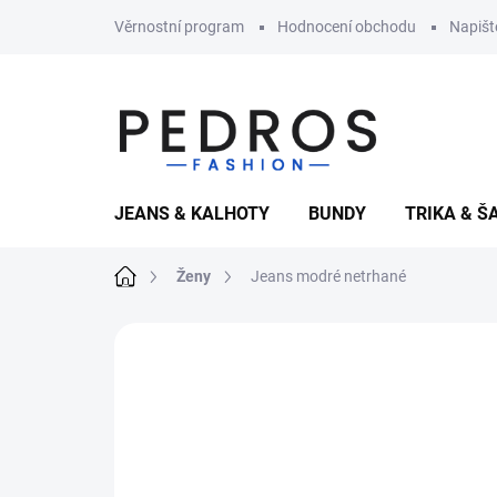
Přejít
Věrnostní program
Hodnocení obchodu
Napiš
na
obsah
JEANS & KALHOTY
BUNDY
TRIKA & Š
Domů
Ženy
Jeans modré netrhané
Neohodnoceno
Podrobnosti hodnoce