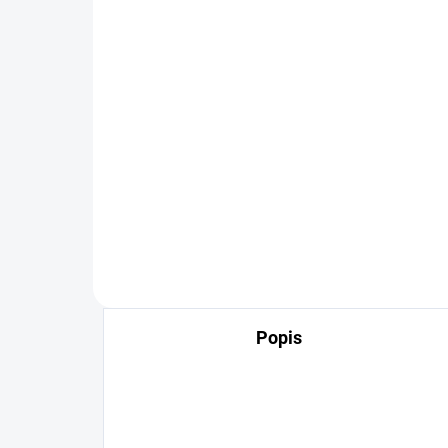
Dárkové ponožky
Prosecco
120 Kč
Detail
velikost 37-41
Popis