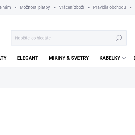
te nám
Možnosti platby
Vrácení zboží
Pravidla obchodu
Hledat
ATY
ELEGANT
MIKINY & SVETRY
KABELKY
ní
799 Kč
Měrná
SKLADEM
(2 KS)
cena:
JEANS