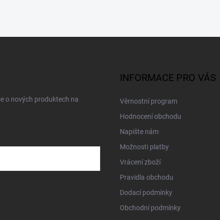
INFORMACE PRO VÁS
ce o nových produktech na
Věrnostní program
Hodnocení obchodu
Napište nám
Možnosti platby
Vrácení zboží
Pravidla obchodu
Dodací podmínky
Obchodní podmínky