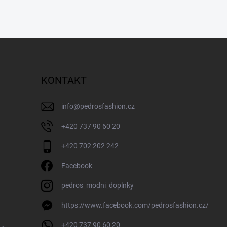
KONTAKT
info
@
pedrosfashion.cz
+420 737 90 60 20
+420 702 202 242
Facebook
pedros_modni_doplnky
https://www.facebook.com/pedrosfashion.cz/
+420 737 90 60 20