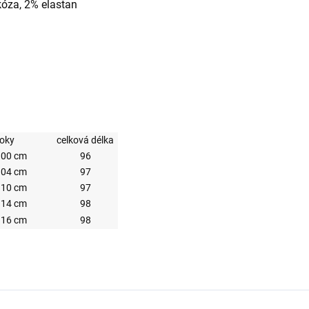
kóza, 2% elastan
oky
celková délka
100 cm
96
104 cm
97
110 cm
97
114 cm
98
116 cm
98