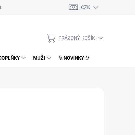
CZK
Dodací podmínky
Obchodní podmínky
Podmínky ochrany osobn
PRÁZDNÝ KOŠÍK
NÁKUPNÍ
KOŠÍK
DOPLŇKY
MUŽI
✨ NOVINKY ✨