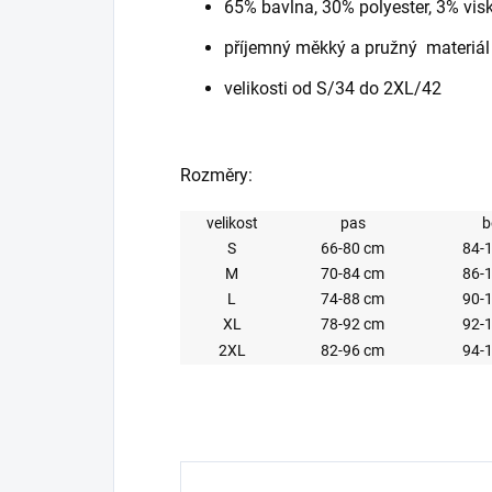
65% bavlna, 30% polyester, 3% vis
příjemný měkký a pružný materiál
velikosti od S/34 do 2XL/42
Rozměry:
velikost
pas
b
S
66-80 cm
84-
M
70-84 cm
86-
L
74-88 cm
90-
XL
78-92 cm
92-
2XL
82-96 cm
94-