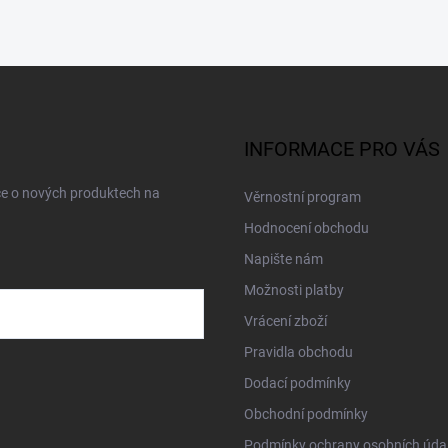
INFORMACE PRO VÁS
ce o nových produktech na
Věrnostní program
Hodnocení obchodu
Napište nám
Možnosti platby
Vrácení zboží
Pravidla obchodu
Dodací podmínky
Obchodní podmínky
Podmínky ochrany osobních úda