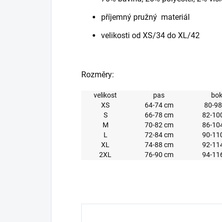
příjemný pružný materiál
velikosti od XS/34 do XL/42
Rozměry:
velikost
pas
bok
XS
64-74 cm
80-98
S
66-78 cm
82-10
M
70-82 cm
86-10
L
72-84 cm
90-11
XL
74-88 cm
92-11
2XL
76-90 cm
94-11