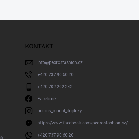
KONTAKT
info
@
pedrosfashion.cz
+420 737 90 60 20
+420 702 202 242
Facebook
pedros_modni_doplnky
https://www.facebook.com/pedrosfashion.cz/
+420 737 90 60 20
jů