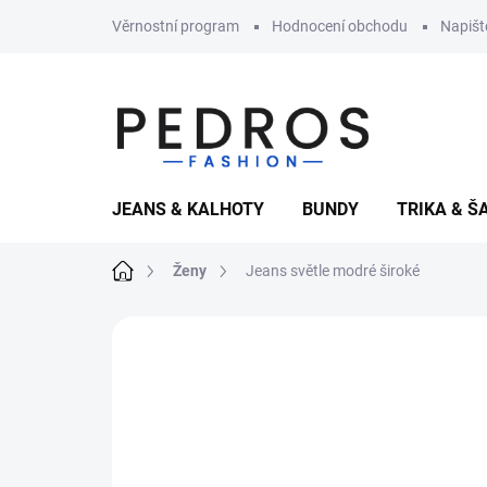
Přejít
Věrnostní program
Hodnocení obchodu
Napiš
na
obsah
JEANS & KALHOTY
BUNDY
TRIKA & Š
Domů
Ženy
Jeans světle modré široké
13 hodnocení
Podrobnosti hodnocen