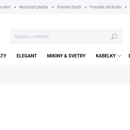
te nám
Možnosti platby
Vrácení zboží
Pravidla obchodu
Hledat
ATY
ELEGANT
MIKINY & SVETRY
KABELKY
í
799 Kč
Měrná
ZVOLTE VARIANTU
cena:
JEANS