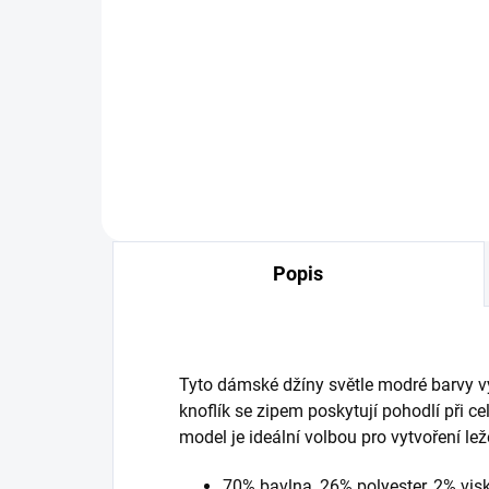
Detail
MUST HAVE 2026 příjemný
pří
elastický materiál
nad
Popis
Tyto dámské džíny světle modré barvy 
knoflík se zipem poskytují pohodlí při c
model je ideální volbou pro vytvoření lež
70% bavlna, 26% polyester, 2% vis