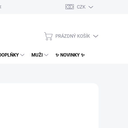
CZK
Dodací podmínky
Obchodní podmínky
Podmínky ochrany osobn
PRÁZDNÝ KOŠÍK
NÁKUPNÍ
KOŠÍK
DOPLŇKY
MUŽI
✨ NOVINKY ✨