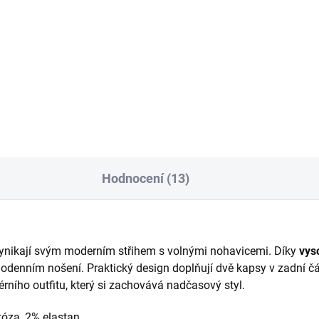
Detail
Detai
rodní kůže výborné zpracovaní
přírodní kůže výborné zpraco
časový design drží tvar
nadčasový design drží tvar
Hodnocení (13)
vynikají svým moderním střihem s volnými nohavicemi. Díky
vys
elodenním nošení. Praktický design doplňují dvě kapsy v zadní č
érního outfitu, který si zachovává nadčasový styl.
kóza, 2% elastan