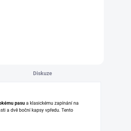
l
Detail
vaní
přírodní kůže výborné zpracovaní
nadčasový design drží tvar
Diskuze
okému pasu
a klasickému zapínání na
ásti a dvě boční kapsy vpředu. Tento