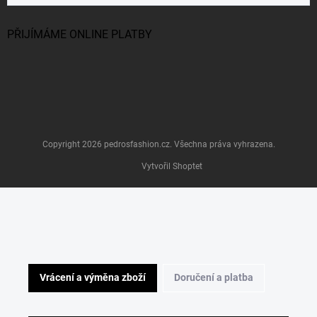
PŘIJÍMÁME ONLINE PLATBY
Copyright 2026
pedrosfashion.cz
. Všechna práva vyhrazena.
Vytvořil Shoptet
Vrácení a výměna zboží
Doručení a platba