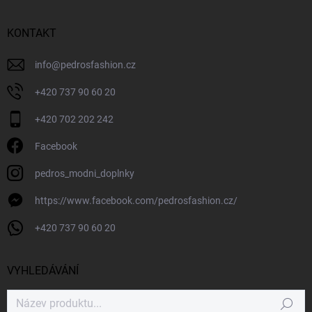
KONTAKT
info
@
pedrosfashion.cz
+420 737 90 60 20
+420 702 202 242
Facebook
pedros_modni_doplnky
https://www.facebook.com/pedrosfashion.cz/
+420 737 90 60 20
VYHLEDÁVÁNÍ
Hledat