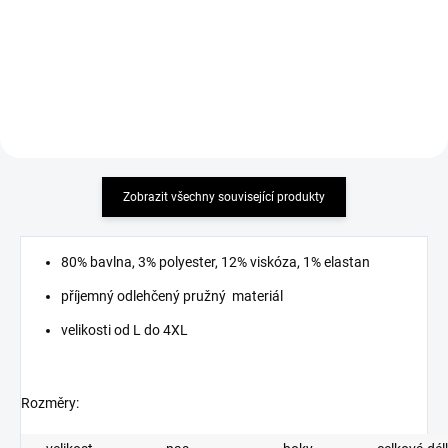
elastický materiál
MUST HAVE 2026 příjemný
elastický materiál
Zobrazit všechny související produkty
80% bavlna, 3% polyester, 12% viskóza, 1% elastan
příjemný odlehčený pružný materiál
velikosti od L do 4XL
Rozměry: