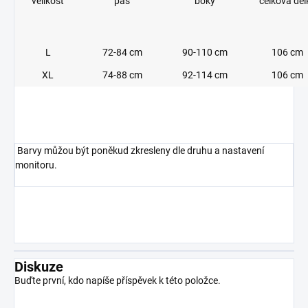
velikost
pas
boky
celková dél
L
72-84 cm
90-110 cm
106 cm
XL
74-88 cm
92-114 cm
106 cm
Barvy můžou být poněkud zkresleny dle druhu a nastavení
monitoru.
Diskuze
Buďte první, kdo napíše příspěvek k této položce.