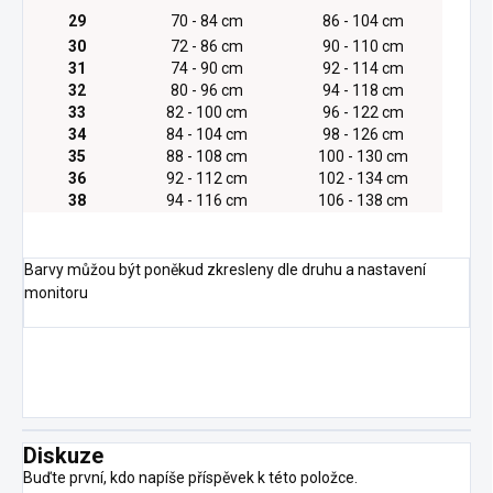
29
70 - 84 cm
86 - 104 cm
30
72 - 86 cm
90 - 110 cm
31
74 - 90 cm
92 - 114 cm
32
80 - 96 cm
94 - 118 cm
33
82 - 100 cm
96 - 122 cm
34
84 - 104 cm
98 - 126 cm
35
88 - 108 cm
100 - 130 cm
36
92 - 112 cm
102 - 134 cm
38
94 - 116 cm
106 - 138 cm
Barvy můžou být poněkud zkresleny dle druhu a nastavení
monitoru
Diskuze
Buďte první, kdo napíše příspěvek k této položce.