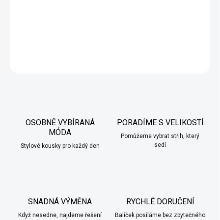
elastický, pružný materiál
velikosti od 29 (M) do 38 (4XL)
DETAILNÍ INFORMACE
ZEPTAT SE
HLÍDAT
OSOBNĚ VYBÍRANÁ
PORADÍME S VELIKOSTÍ
MÓDA
Pomůžeme vybrat střih, který
sedí
Stylové kousky pro každý den
SNADNÁ VÝMĚNA
RYCHLÉ DORUČENÍ
Když nesedne, najdeme řešení
Balíček posíláme bez zbytečného