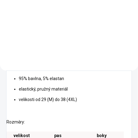
Batoh Flora
899 Kč
Detail
jednoduchý nadčasový design
95% bavlna, 5% elastan
elastický, pružný materiál
velikosti od 29 (M) do 38 (4XL)
Rozměry:
velikost
pas
boky