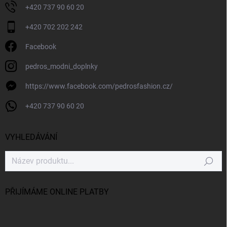
+420 737 90 60 20
+420 702 202 242
Facebook
pedros_modni_doplnky
https://www.facebook.com/pedrosfashion.cz/
+420 737 90 60 20
VYHLEDÁVÁNÍ
Hledat
PŘIJÍMÁME ONLINE PLATBY