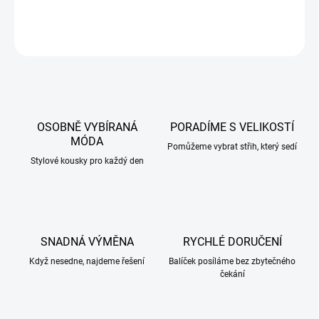
DETAILNÍ INFORMACE
ZEPTAT SE
HLÍDAT
OSOBNĚ VYBÍRANÁ
PORADÍME S VELIKOSTÍ
MÓDA
Pomůžeme vybrat střih, který sedí
Stylové kousky pro každý den
SNADNÁ VÝMĚNA
RYCHLÉ DORUČENÍ
Když nesedne, najdeme řešení
Balíček posíláme bez zbytečného
čekání