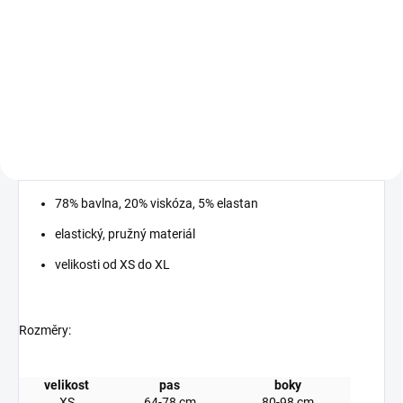
Detail
Detail
MUST HAVE 2026 příjemný
trendy střih elastický materiál
elastický materiál
78% bavlna, 20% viskóza, 5% elastan
elastický, pružný materiál
velikosti od XS do XL
Rozměry:
velikost
pas
boky
XS
64-78 cm
80-98 cm