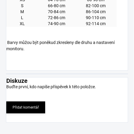
S
66-80 cm
82-100 cm
M
70-84 cm
86-104 cm
L
72-86 cm
90-110 cm
XL
74-90 cm
92-114 cm
Barvy můžou být poněkud zkresleny dle druhu a nastavení
monitoru.
Diskuze
Buďte první, kdo napíše příspěvek k této položce.
Přidat komentář