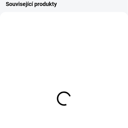
Související produkty
Triko LARA CHECKERS
Dámská jeansová bunda
světle bílé
hnědá
499 Kč
799 Kč