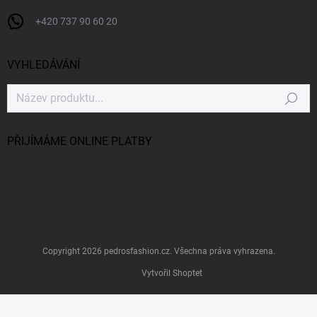
+420 737 90 60 20
VYHLEDÁVÁNÍ
Hledat
PŘIJÍMÁME ONLINE PLATBY
Copyright 2026
pedrosfashion.cz
. Všechna práva vyhrazena.
Vytvořil Shoptet