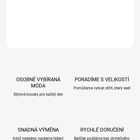
Kombinace trendy stylu a pohodlí
DETAILNÍ INFORMACE
ZEPTAT SE
HLÍDAT
OSOBNĚ VYBÍRANÁ
PORADÍME S VELIKOSTÍ
MÓDA
Pomůžeme vybrat střih, který sedí
Stylové kousky pro každý den
SNADNÁ VÝMĚNA
RYCHLÉ DORUČENÍ
Když nesedne, najdeme řešení
Balíček posíláme bez zbytečného