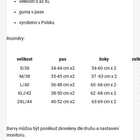
velikosti S až XL
guma v pase
vyrobeno v Polsku
Rozměry:
velikost
pas
boky
cel
S/36
34-44 cm x2
54-60 cm x 2
M/38
35-45 cm x2
57 -63 cm x 2
L/40
36-48 cm x2
60 -66 cm x 2
XL//42
38-50 cm x2
62 -68 cm x 2
2XL/44
40-52 cm x2
63-69 cm x 2
Barvy můžou být poněkud zkresleny dle druhu a nastavení
monitoru.