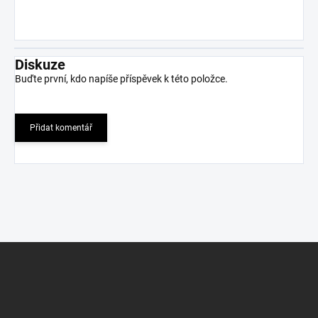
Diskuze
Buďte první, kdo napíše příspěvek k této položce.
Přidat komentář
Z
á
p
a
t