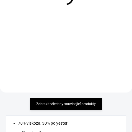
Triko LARA Dillemma
Polarizační sluneční
bílé
brýle
499 Kč
299 Kč
Detail
Detail
MUST HAVE 2026 příjemný
sluneční brýle mají UV filtr 400
elastický materiál
nm, který poskytuje 100%
ochranu proti veškerému UV
záření. polarizační pouzdro...
Zobrazit všechny související produkty
70% viskóza, 30% polyester