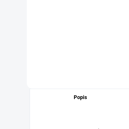
Kožená peněženka černá
Je
- Made in Italy
79
599 Kč
Detail
mus
nadčasový design
Popis