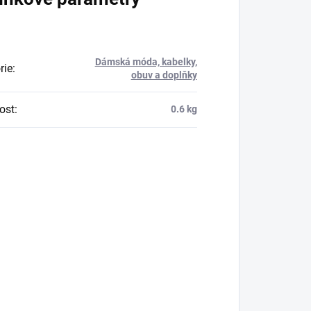
Dámská móda, kabelky,
rie
:
obuv a doplňky
ost
:
0.6 kg