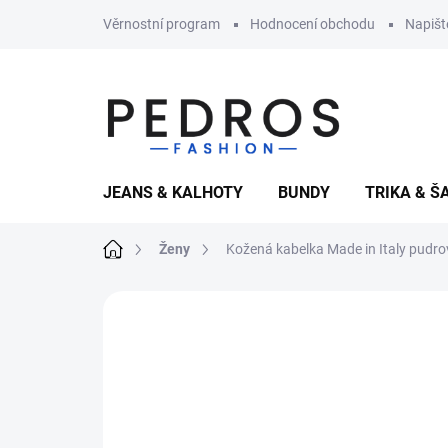
Přejít
Věrnostní program
Hodnocení obchodu
Napiš
na
obsah
JEANS & KALHOTY
BUNDY
TRIKA & Š
Domů
Ženy
Kožená kabelka Made in Italy pudro
Neohodnoceno
Podrobnosti hodnoce