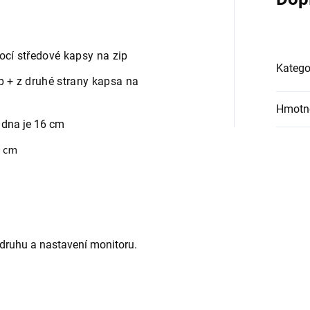
ocí středové kapsy na zip
Katego
ip + z druhé strany kapsa na
Hmotn
 dna je 16
cm
0 cm
druhu a nastavení monitoru.