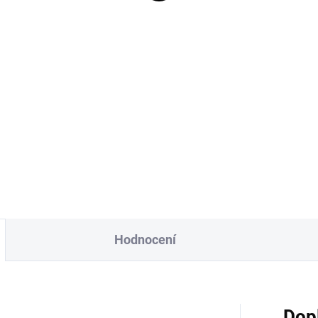
ans čokoláda široké
9 Kč
Detail
t have
Hodnocení
Dop