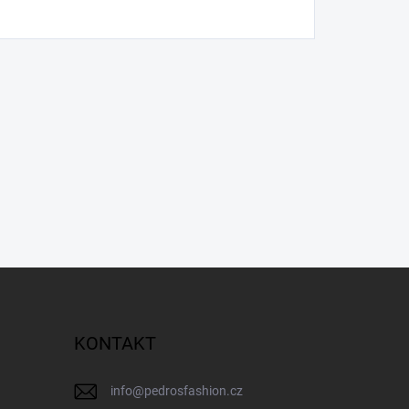
KONTAKT
info
@
pedrosfashion.cz