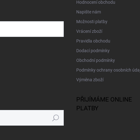
Hodnocení obchodu
Napište nám
Možnosti platby
Vrácení zboží
Pravidla obchodu
Dodací podmínky
Obchodní podmínky
Podmínky ochrany osobních úda
Výměna zboží
PŘIJÍMÁME ONLINE
PLATBY
Hledat