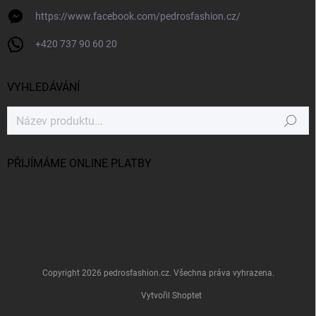
https://www.facebook.com/pedrosfashion.cz/
+420 737 90 60 20
VYHLEDÁVÁNÍ
Hledat
PŘIJÍMÁME ONLINE PLATBY
Copyright 2026
pedrosfashion.cz
. Všechna práva vyhrazena.
Vytvořil Shoptet