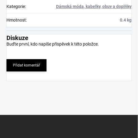
Kategorie
:
Dámská móda, kabelky, obuv a doplňky
Hmotnost
:
0.4 kg
Diskuze
Buďte první, kdo napíše příspěvek k této položce.
Přidat komentář
Z
á
p