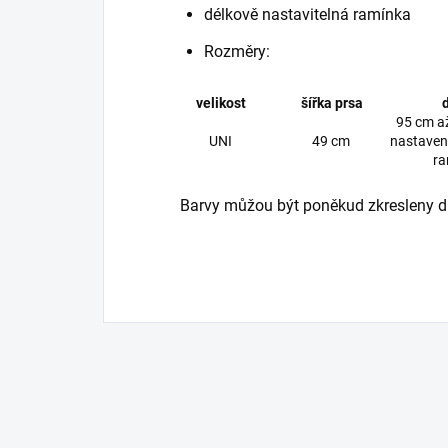
délkově nastavitelná ramínka
Rozměry:
velikost
šířka prsa
95 cm a
UNI
49 cm
nastaven
ra
Barvy můžou být poněkud zkresleny dle