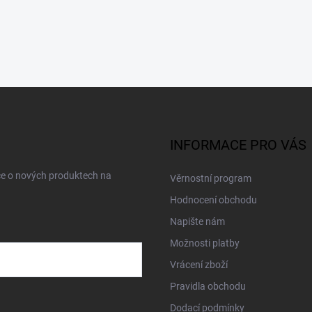
INFORMACE PRO VÁS
ce o nových produktech na
Věrnostní program
Hodnocení obchodu
Napište nám
Možnosti platby
Vrácení zboží
Pravidla obchodu
Dodací podmínky