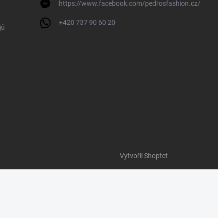
https://www.facebook.com/pedrosfashion.cz/
+420 737 90 60 20
jů
Vytvořil Shoptet