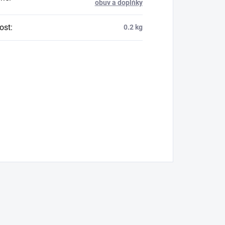
obuv a doplňky
ost
:
0.2 kg