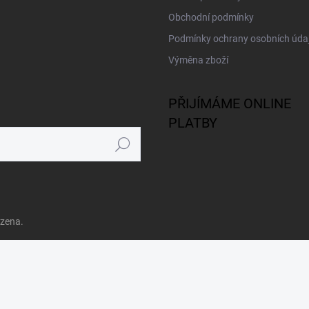
Obchodní podmínky
Podmínky ochrany osobních úda
Výměna zboží
PŘIJÍMÁME ONLINE
PLATBY
Hledat
azena.