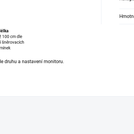
Hmotn
délka
ž 100 cm dle
í šněrovacích
mínek
 druhu a nastavení monitoru.