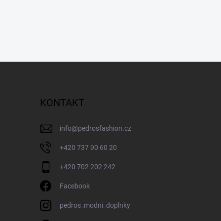
KONTAKT
info
@
pedrosfashion.cz
+420 737 90 60 20
+420 702 202 242
Facebook
pedros_modni_doplnky