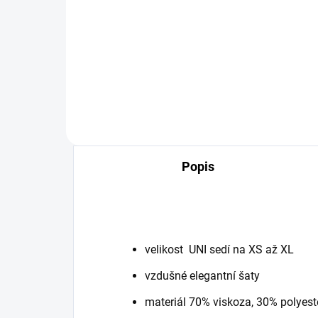
Detail
HIT LÉTA 2026
HIT
Popis
velikost UNI sedí na XS až XL
vzdušné elegantní šaty
materiál 70% viskoza, 30% polyes