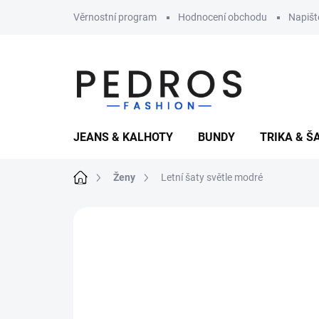
Přejít
Věrnostní program
Hodnocení obchodu
Napiš
na
obsah
JEANS & KALHOTY
BUNDY
TRIKA & Š
Domů
Ženy
Letní šaty světle modré
Neohodnoceno
Podrobnosti hodnoce
AKCE