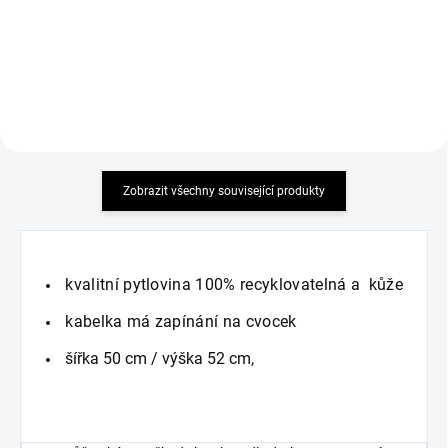
elastický materiál
MUST HAVE 2026 příjemný
elastický materiál
Zobrazit všechny související produkty
kvalitní pytlovina 100% recyklovatelná a kůže
kabelka má zapínání na cvocek
šířka 50 cm / výška 52 cm,