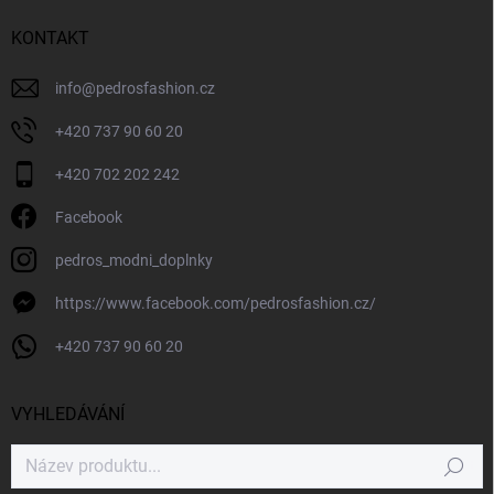
KONTAKT
info
@
pedrosfashion.cz
+420 737 90 60 20
+420 702 202 242
Facebook
pedros_modni_doplnky
https://www.facebook.com/pedrosfashion.cz/
+420 737 90 60 20
VYHLEDÁVÁNÍ
Hledat