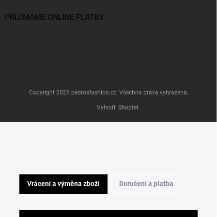
PŘIJÍMÁME ONLINE PLATBY
Copyright 2026
pedrosfashion.cz
. Všechna práva vyhrazena.
Vytvořil Shoptet
Vrácení a výměna zboží
Doručení a platba