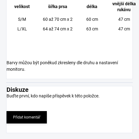
vnější délka
velikost
šířka prsa
délka
rukávu
S/M
60 až 70 cm x 2
60 cm
47 cm
L/XL
64 až 74 cm x 2
63 cm
47 cm
Barvy můžou být poněkud zkresleny dle druhu a nastavení
monitoru.
Diskuze
Buďte první, kdo napíše příspěvek k této položce.
Přidat komentář