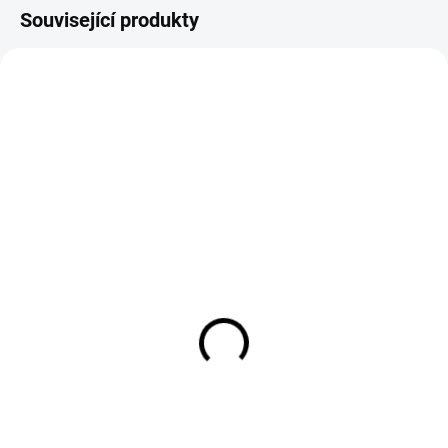
Související produkty
Jeans světle modré
Balonové jeans světle
široké
modré
799 Kč
799 Kč