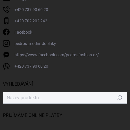
+420 737 90 60 20
+420 702 202 242
Facebook
pedros_modni_doplnky
https://www.facebook.com/pedrosfashion.cz/
+420 737 90 60 20
VYHLEDÁVÁNÍ
Hledat
PŘIJÍMÁME ONLINE PLATBY