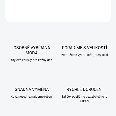
DETAILNÍ INFORMACE
ZEPTAT SE
HLÍDAT
OSOBNĚ VYBÍRANÁ
PORADÍME S VELIKOSTÍ
MÓDA
Pomůžeme vybrat střih, který sedí
Stylové kousky pro každý den
SNADNÁ VÝMĚNA
RYCHLÉ DORUČENÍ
Když nesedne, najdeme řešení
Balíček posíláme bez zbytečného
čekání