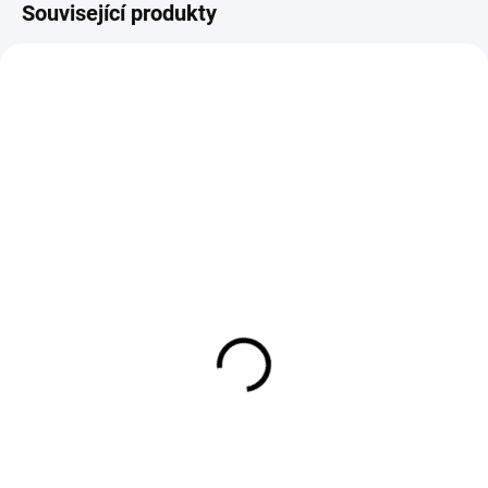
Související produkty
Jeans světle modré
Balonové jeans světle
široké
modré
799 Kč
799 Kč