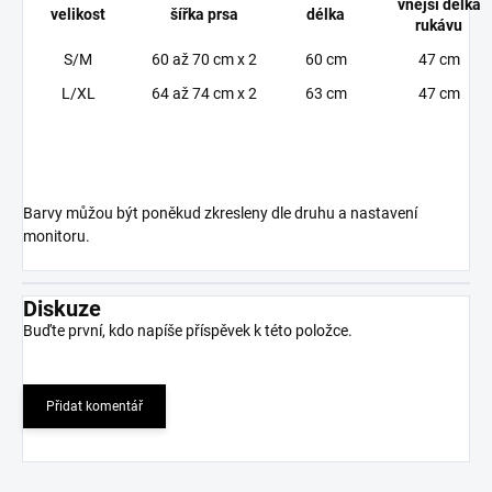
vnější délka
velikost
šířka prsa
délka
rukávu
S/M
60 až 70 cm x 2
60 cm
47 cm
L/XL
64 až 74 cm x 2
63 cm
47 cm
Barvy můžou být poněkud zkresleny dle druhu a nastavení
monitoru.
Diskuze
Buďte první, kdo napíše příspěvek k této položce.
Přidat komentář