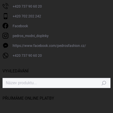
+420 737 90 60 20
+420 702 202 242
Facebook
pedros_modni_doplnky
https://www.facebook.com/pedrosfashion.cz/
+420 737 90 60 20
VYHLEDÁVÁNÍ
Hledat
PŘIJÍMÁME ONLINE PLATBY