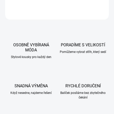
DETAILNÍ INFORMACE
ZEPTAT SE
HLÍDAT
OSOBNĚ VYBÍRANÁ
PORADÍME S VELIKOSTÍ
MÓDA
Pomůžeme vybrat střih, který sedí
Stylové kousky pro každý den
SNADNÁ VÝMĚNA
RYCHLÉ DORUČENÍ
Když nesedne, najdeme řešení
Balíček posíláme bez zbytečného
čekání