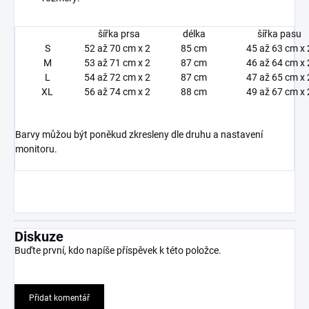
šířka prsa
délka
šířka pasu
S
52 až 70 cm x 2
85 cm
45 až 63 cm x 
M
53 až 71 cm x 2
87 cm
46 až 64 cm x 
L
54 až 72 cm x 2
87 cm
47 až 65 cm x 
XL
56 až 74 cm x 2
88 cm
49 až 67 cm x 
Barvy můžou být poněkud zkresleny dle druhu a nastavení
monitoru.
Diskuze
Buďte první, kdo napíše příspěvek k této položce.
Přidat komentář