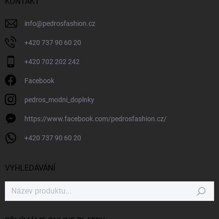
KONTAKT
info
@
pedrosfashion.cz
+420 737 90 60 20
+420 702 202 242
Facebook
pedros_modni_doplnky
https://www.facebook.com/pedrosfashion.cz/
+420 737 90 60 20
VYHLEDÁVÁNÍ
Hledat