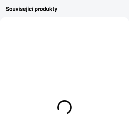
Související produkty
Triko LARA love růžové
Jeans světle modré zvon
499 Kč
699 Kč