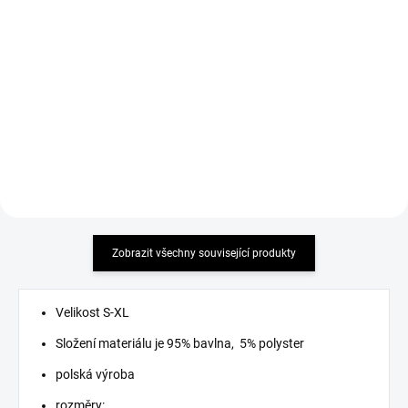
Detail
Detail
MUST HAVE 2026 příjemný
Světle modré jeans se zvonovým
elastický materiál
střihem skvěle doplní každý
šatník a zajistí vám stylový
vzhled. Tyto džíny jsou...
Zobrazit všechny související produkty
Velikost S-XL
Složení materiálu je 95% bavlna, 5% polyster
polská výroba
rozměry: