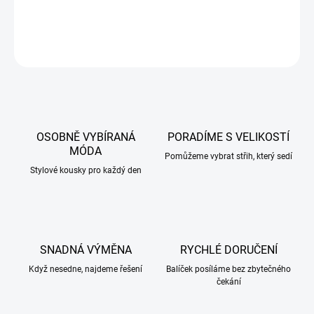
DETAILNÍ INFORMACE
ZEPTAT SE
HLÍDAT
OSOBNĚ VYBÍRANÁ
PORADÍME S VELIKOSTÍ
MÓDA
Pomůžeme vybrat střih, který sedí
Stylové kousky pro každý den
SNADNÁ VÝMĚNA
RYCHLÉ DORUČENÍ
Když nesedne, najdeme řešení
Balíček posíláme bez zbytečného
čekání