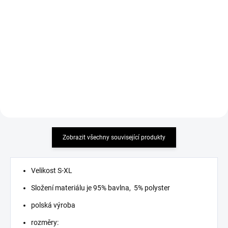
Detail
Detail
MUST HAVE 2026 příjemný
Světle modré jeans se zvonovým
elastický materiál
střihem skvěle doplní každý
šatník a zajistí vám stylový
vzhled. Tyto džíny jsou...
Zobrazit všechny související produkty
Velikost S-XL
Složení materiálu je 95% bavlna, 5% polyster
polská výroba
rozměry: