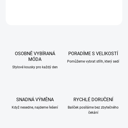
DETAILNÍ INFORMACE
ZEPTAT SE
HLÍDAT
OSOBNĚ VYBÍRANÁ
PORADÍME S VELIKOSTÍ
MÓDA
Pomůžeme vybrat střih, který sedí
Stylové kousky pro každý den
SNADNÁ VÝMĚNA
RYCHLÉ DORUČENÍ
Když nesedne, najdeme řešení
Balíček posíláme bez zbytečného
čekání