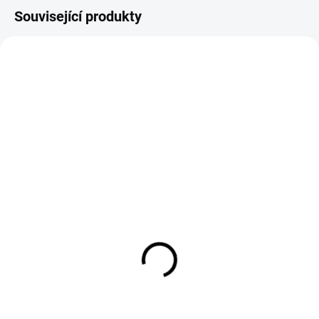
Související produkty
Triko LARA love růžové
Jeans světle modré zvon
499 Kč
699 Kč