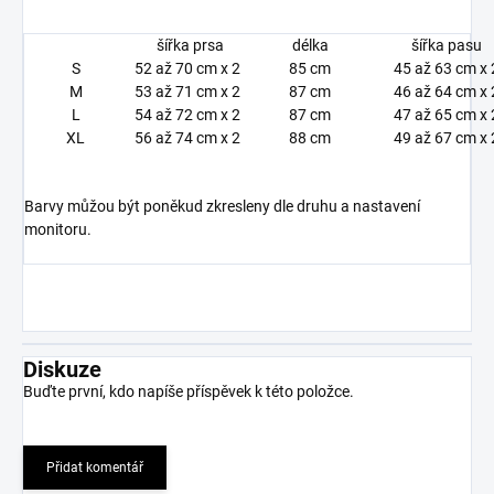
šířka prsa
délka
šířka pasu
S
52 až 70 cm x 2
85 cm
45 až 63 cm x 
M
53 až 71 cm x 2
87 cm
46 až 64 cm x 
L
54 až 72 cm x 2
87 cm
47 až 65 cm x 
XL
56 až 74 cm x 2
88 cm
49 až 67 cm x 
Barvy můžou být poněkud zkresleny dle druhu a nastavení
monitoru.
Diskuze
Buďte první, kdo napíše příspěvek k této položce.
Přidat komentář