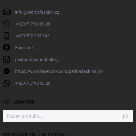
info
@
pedrosfashion.cz
+420 737 90 60 20
+420 702 202 242
Facebook
pedros_modni_doplnky
https://www.facebook.com/pedrosfashion.cz/
+420 737 90 60 20
VYHLEDÁVÁNÍ
Hledat
PŘIJÍMÁME ONLINE PLATBY