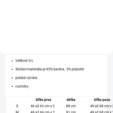
Detail
MUST HAVE 2026 příjemný
elastický materiál
Velikost S-L
Složení materiálu je 95% bavlna, 5% polyster
polská výroba
rozměry:
šířka prsa
délka
šířka pasu
S
46 až 63 cm x 2
88 cm
49 až 68 cm x 
M
49 až 66 cm x 2
91 cm
49 až 68 cm x 