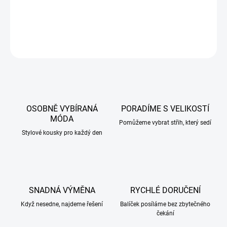
příjemný a lehký materiál
DETAILNÍ INFORMACE
ZEPTAT SE
HLÍDAT
OSOBNĚ VYBÍRANÁ
PORADÍME S VELIKOSTÍ
MÓDA
Pomůžeme vybrat střih, který sedí
Stylové kousky pro každý den
SNADNÁ VÝMĚNA
RYCHLÉ DORUČENÍ
Když nesedne, najdeme řešení
Balíček posíláme bez zbytečného
čekání