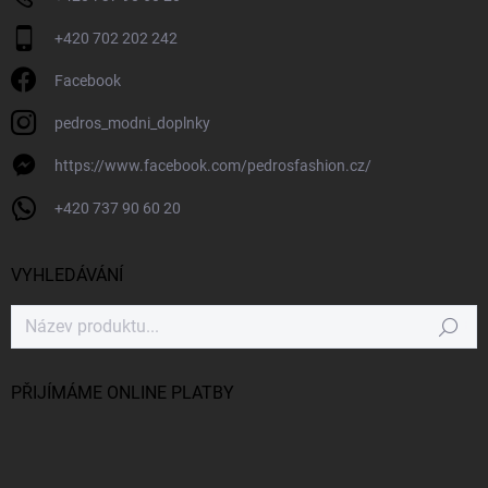
+420 702 202 242
Facebook
pedros_modni_doplnky
https://www.facebook.com/pedrosfashion.cz/
+420 737 90 60 20
VYHLEDÁVÁNÍ
Hledat
PŘIJÍMÁME ONLINE PLATBY