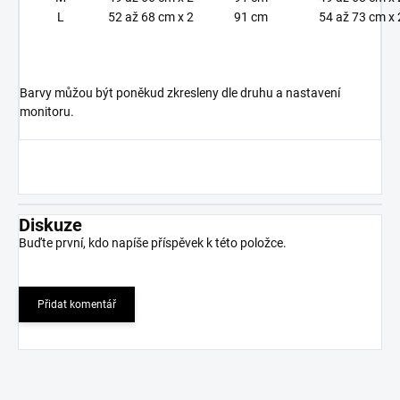
L
52 až 68 cm x 2
91 cm
54 až 73 cm x 
Barvy můžou být poněkud zkresleny dle druhu a nastavení
monitoru.
Diskuze
Buďte první, kdo napíše příspěvek k této položce.
Přidat komentář