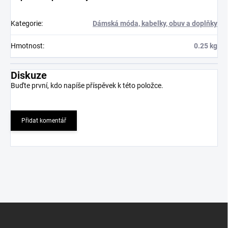
Kategorie
:
Dámská móda, kabelky, obuv a doplňky
Hmotnost
:
0.25 kg
Diskuze
Buďte první, kdo napíše příspěvek k této položce.
Přidat komentář
Z
á