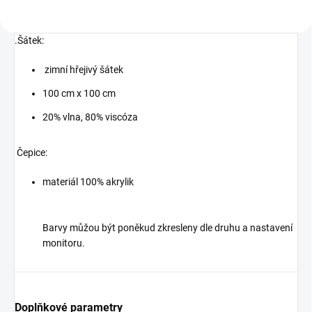
.Šátek:
zimní hřejivý šátek
100 cm x 100 cm
20% vlna, 80% viscóza
Čepice:
materiál 100% akrylik
Barvy můžou být poněkud zkresleny dle druhu a nastavení
monitoru.
Doplňkové parametry