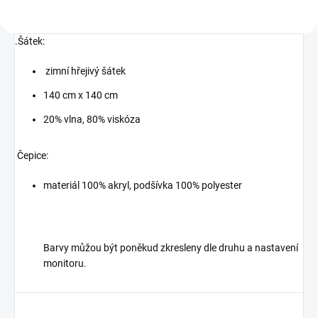
.Šátek:
zimní hřejivý šátek
140 cm x 140 cm
20% vlna, 80% viskóza
Čepice:
materiál 100% akryl, podšívka 100% polyester
Barvy můžou být poněkud zkresleny dle druhu a nastavení
monitoru.