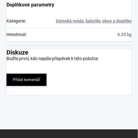
Doplňkové parametry
Kategorie
:
Dámská móda, kabelky, obuv a doplňky
Hmotnost
:
0.25 kg
Diskuze
Buďte první, kdo napíše příspěvek k této položce.
Přidat komentář
Z