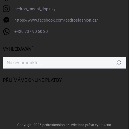
pedros_modni_doplnky
https://www.facebook.com/pedrosfashion.cz/
+420 737 90 60 20
VYHLEDÁVÁNÍ
Hledat
PŘIJÍMÁME ONLINE PLATBY
Copyright 2026
pedrosfashion.cz
. Všechna práva vyhrazena.