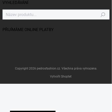
VYHLEDÁVÁNÍ
Hledat
PŘIJÍMÁME ONLINE PLATBY
Copyright 2026
pedrosfashion.cz
. Všechna práva vyhrazena.
Vytvořil Shoptet