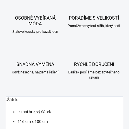
OSOBNĚ VYBÍRANÁ
PORADÍME S VELIKOSTÍ
MÓDA
Pomůžeme vybrat střih, který sedí
Stylové kousky pro každý den
SNADNÁ VÝMĚNA
RYCHLÉ DORUČENÍ
Když nesedne, najdeme řešení
Balíček posíláme bez zbytečného
čekání
.Šátek:
zimní hřejivý šátek
116 cm x 100 cm