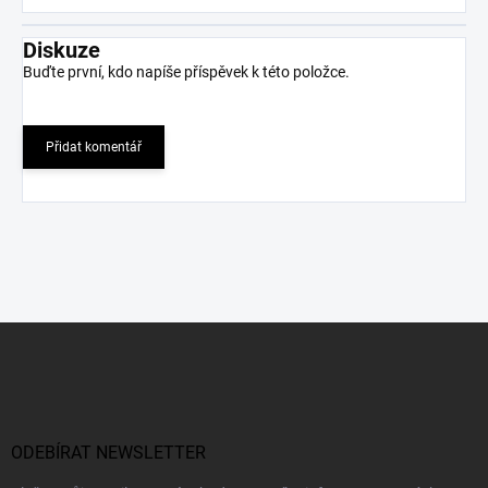
Diskuze
Buďte první, kdo napíše příspěvek k této položce.
Přidat komentář
Z
á
p
a
t
í
ODEBÍRAT NEWSLETTER