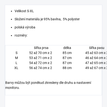
Velikost S-XL
Složení materiálu je 95% bavlna, 5% polyster
polská výroba
rozměry:
šířka prsa
délka
šířka pasu
S
52 až 70 cm x 2
85 cm
45 až 63 cm x 
M
53 až 71 cm x 2
87 cm
46 až 64 cm x 
L
54 až 72 cm x 2
87 cm
47 až 65 cm x 
XL
56 až 74 cm x 2
88 cm
49 až 67 cm x 
Barvy můžou být poněkud zkresleny dle druhu a nastavení
monitoru.