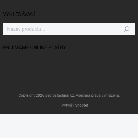
VYHLEDÁVÁNÍ
Hledat
PŘIJÍMÁME ONLINE PLATBY
Copyright 2026
pedrosfashion.cz
. Všechna práva vyhrazena.
Vytvořil Shoptet