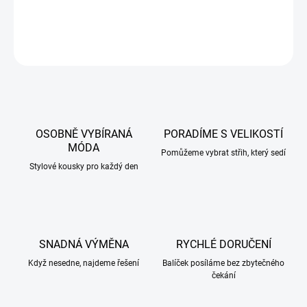
DETAILNÍ INFORMACE
ZEPTAT SE
HLÍDAT
OSOBNĚ VYBÍRANÁ
PORADÍME S VELIKOSTÍ
MÓDA
Pomůžeme vybrat střih, který sedí
Stylové kousky pro každý den
SNADNÁ VÝMĚNA
RYCHLÉ DORUČENÍ
Když nesedne, najdeme řešení
Balíček posíláme bez zbytečného
čekání