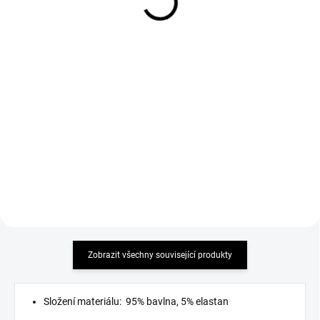
Jeans BAGGY světle
Jeans Boyfriend modré
modré netrhané
lehce trhané
799 Kč
799 Kč
Detail
Detail
BAGGY must have
MUST HAVE 2026
Zobrazit všechny související produkty
Složení materiálu: 95% bavlna, 5% elastan