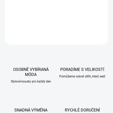
příjemný elastický materiál
DETAILNÍ INFORMACE
ZEPTAT SE
HLÍDAT
OSOBNĚ VYBÍRANÁ
PORADÍME S VELIKOSTÍ
MÓDA
Pomůžeme vybrat střih, který sedí
Stylové kousky pro každý den
SNADNÁ VÝMĚNA
RYCHLÉ DORUČENÍ