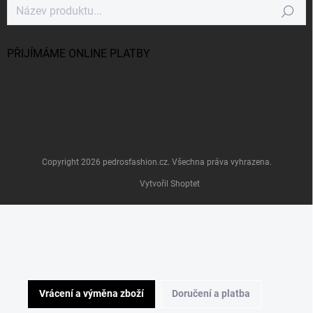
Hledat
PŘIJÍMÁME ONLINE PLATBY
Copyright 2026
pedrosfashion.cz
. Všechna práva vyhrazena.
Vytvořil Shoptet
Vrácení a výměna zboží
Doručení a platba