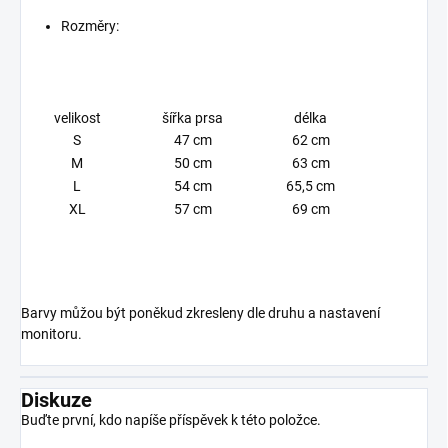
Rozměry:
velikost
šířka prsa
délka
S
47 cm
62 cm
M
50 cm
63 cm
L
54 cm
65,5 cm
XL
57 cm
69 cm
Barvy můžou být poněkud zkresleny dle druhu a nastavení
monitoru.
Diskuze
Buďte první, kdo napíše příspěvek k této položce.