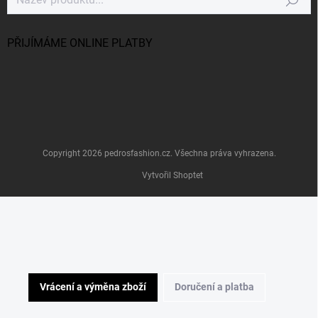
Hledat
PŘIJÍMÁME ONLINE PLATBY
Copyright 2026
pedrosfashion.cz
. Všechna práva vyhrazena.
Vytvořil Shoptet
Vrácení a výměna zboží
Doručení a platba