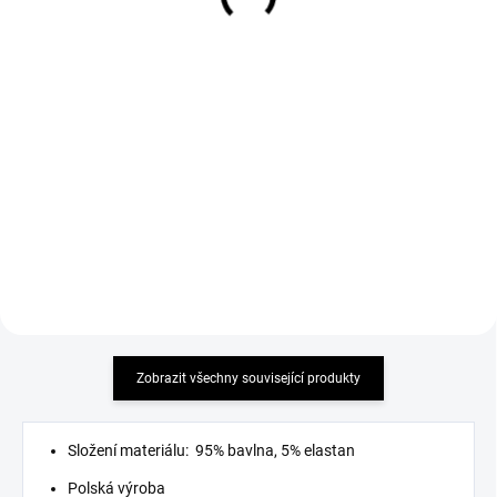
Crossbody Laura Biaggi
Dámská džínová bunda
Spoty blue
větší velikosti
699 Kč
799 Kč
Detail
Detail
moderní design lehký materiál
LEHCE TRHANÁ elastický
materiál
Zobrazit všechny související produkty
Složení materiálu: 95% bavlna, 5% elastan
Polská výroba