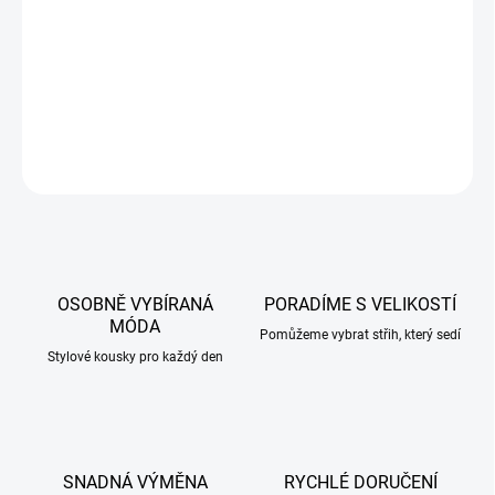
příjemný elastický materiál
DETAILNÍ INFORMACE
ZEPTAT SE
HLÍDAT
OSOBNĚ VYBÍRANÁ
PORADÍME S VELIKOSTÍ
MÓDA
Pomůžeme vybrat střih, který sedí
Stylové kousky pro každý den
SNADNÁ VÝMĚNA
RYCHLÉ DORUČENÍ