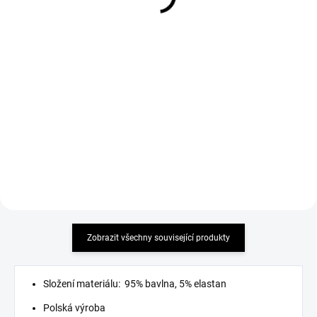
Kalhoty Dream světle
Kalhoty JORDAN bílé
modré
899 Kč
899 Kč
Detail
Detail
Kombinace trendy stylu a pohodlí
Kombinace trendy stylu a pohodlí
Zobrazit všechny související produkty
Složení materiálu: 95% bavlna, 5% elastan
Polská výroba