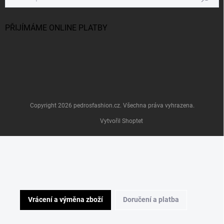
PŘIJÍMÁME ONLINE PLATBY
Copyright 2026
pedrosfashion.cz
. Všechna práva vyhrazena.
Vytvořil Shoptet
Vrácení a výměna zboží
Doručení a platba