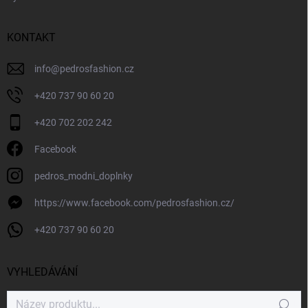
KONTAKT
info
@
pedrosfashion.cz
+420 737 90 60 20
+420 702 202 242
Facebook
pedros_modni_doplnky
https://www.facebook.com/pedrosfashion.cz/
+420 737 90 60 20
VYHLEDÁVÁNÍ
Hledat