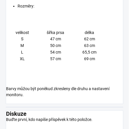
Rozměry:
velikost
šířka prsa
délka
S
47 cm
62 cm
M
50 cm
63 cm
L
54 cm
65,5 cm
XL
57 cm
69 cm
Barvy můžou být poněkud zkresleny dle druhu a nastavení
monitoru.
Diskuze
Buďte první, kdo napíše příspěvek k této položce.