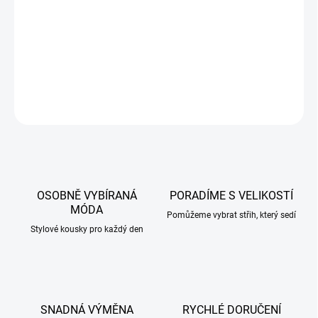
příjemný elastický materiál
DETAILNÍ INFORMACE
ZEPTAT SE
HLÍDAT
OSOBNĚ VYBÍRANÁ
PORADÍME S VELIKOSTÍ
MÓDA
Pomůžeme vybrat střih, který sedí
Stylové kousky pro každý den
SNADNÁ VÝMĚNA
RYCHLÉ DORUČENÍ