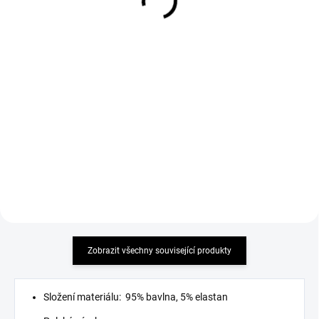
Kalhoty JORDAN bílé
Jeans bílé
899 Kč
699 Kč
Detail
Detail
Kombinace trendy stylu a pohodlí
elastické jeans
Zobrazit všechny související produkty
Složení materiálu: 95% bavlna, 5% elastan