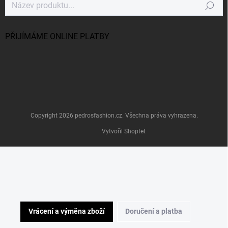
Hledat
PŘIJÍMÁME ONLINE PLATBY
Copyright 2026
pedrosfashion.cz
. Všechna práva vyhrazena.
Vytvořil Shoptet
Vrácení a výměna zboží
Doručení a platba