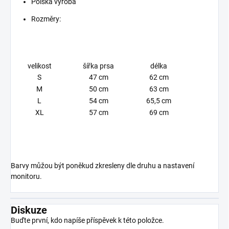
Polská výroba
Rozměry:
velikost
šířka prsa
délka
S
47 cm
62 cm
M
50 cm
63 cm
L
54 cm
65,5 cm
XL
57 cm
69 cm
Barvy můžou být poněkud zkresleny dle druhu a nastavení
monitoru.
Diskuze
Buďte první, kdo napíše příspěvek k této položce.