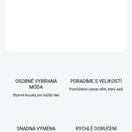
příjemný elastický materiál
DETAILNÍ INFORMACE
ZEPTAT SE
HLÍDAT
OSOBNĚ VYBÍRANÁ
PORADÍME S VELIKOSTÍ
MÓDA
Pomůžeme vybrat střih, který sedí
Stylové kousky pro každý den
SNADNÁ VÝMĚNA
RYCHLÉ DORUČENÍ