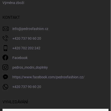
Výměna zboží
KONTAKT
info
@
pedrosfashion.cz
+420 737 90 60 20
+420 702 202 242
Facebook
pedros_modni_doplnky
https://www.facebook.com/pedrosfashion.cz/
+420 737 90 60 20
VYHLEDÁVÁNÍ