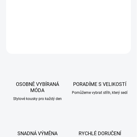
příjemný elastický materiál
DETAILNÍ INFORMACE
ZEPTAT SE
HLÍDAT
OSOBNĚ VYBÍRANÁ
PORADÍME S VELIKOSTÍ
MÓDA
Pomůžeme vybrat střih, který sedí
Stylové kousky pro každý den
SNADNÁ VÝMĚNA
RYCHLÉ DORUČENÍ