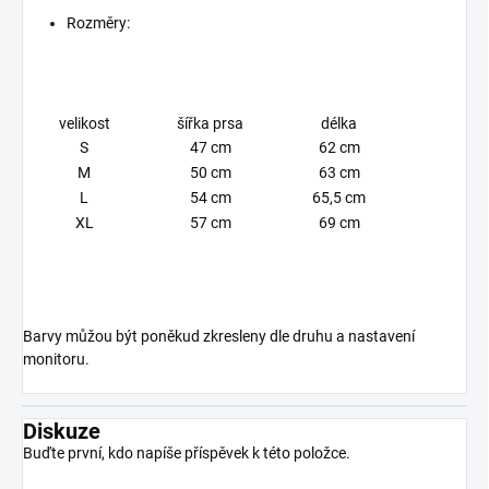
Rozměry:
velikost
šířka prsa
délka
S
47 cm
62 cm
M
50 cm
63 cm
L
54 cm
65,5 cm
XL
57 cm
69 cm
Barvy můžou být poněkud zkresleny dle druhu a nastavení
monitoru.
Diskuze
Buďte první, kdo napíše příspěvek k této položce.