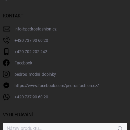
KONTAKT
info
@
pedrosfashion.cz
+420 737 90 60 20
+420 702 202 242
Facebook
pedros_modni_doplnky
https://www.facebook.com/pedrosfashion.cz/
+420 737 90 60 20
VYHLEDÁVÁNÍ
Hledat