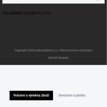
PŘIJÍMÁME ONLINE PLATBY
Copyright 2026
pedrosfashion.cz
. Všechna práva vyhrazena.
Vytvořil Shoptet
Vrácení a výměna zboží
Doručení a platba