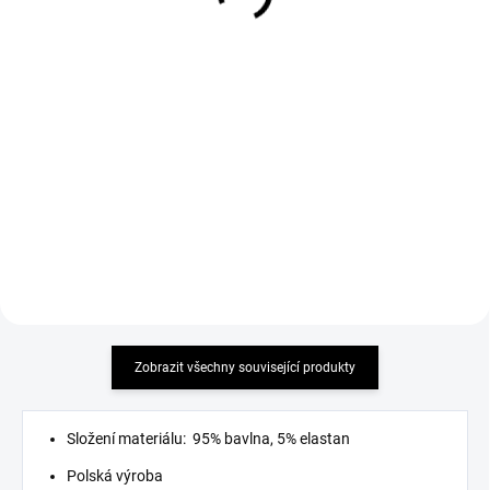
Elegantní kalhoty CAROL
Kalhoty JORDAN bílé
bílé
899 Kč
899 Kč
Detail
Detail
Kombinace trendy stylu a pohodlí
Kombinace elegance a pohodlí
Zobrazit všechny související produkty
Složení materiálu: 95% bavlna, 5% elastan
Polská výroba