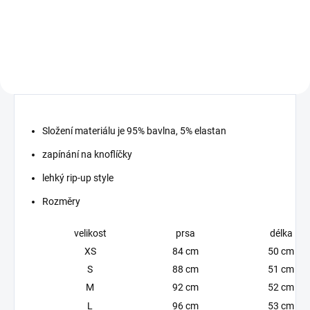
elastický materiál
elastický materiál
Složení materiálu je 95% bavlna, 5% elastan
zapínání na knoflíčky
lehký rip-up style
Rozměry
velikost
prsa
délka
XS
84 cm
50 cm
S
88 cm
51 cm
M
92 cm
52 cm
L
96 cm
53 cm