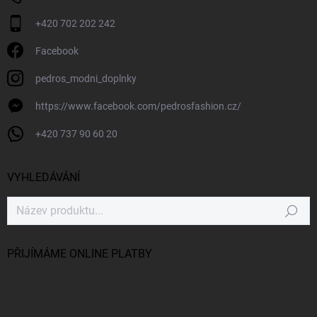
+420 702 202 242
Facebook
pedros_modni_doplnky
https://www.facebook.com/pedrosfashion.cz/
+420 737 90 60 20
VYHLEDÁVÁNÍ
Hledat
PŘIJÍMÁME ONLINE PLATBY