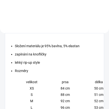
elastický materiál
elastický materiál
Složení materiálu je 95% bavlna, 5% elastan
zapínání na knoflíčky
lehký rip-up style
Rozměry
velikost
prsa
délka
XS
84 cm
50 cm
S
88 cm
51 cm
M
92 cm
52 cm
L
96 cm
53 cm