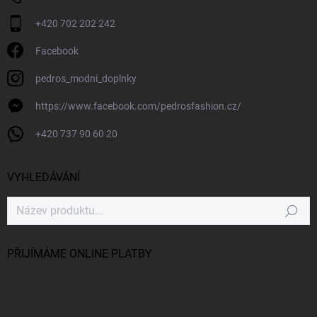
+420 702 202 242
Facebook
pedros_modni_doplnky
https://www.facebook.com/pedrosfashion.cz/
+420 737 90 60 20
VYHLEDÁVÁNÍ
Hledat
PŘIJÍMÁME ONLINE PLATBY