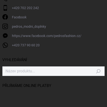
+420 702 202 242
Facebook
pedros_modni_doplnky
https://www.facebook.com/pedrosfashion.cz/
+420 737 90 60 20
VYHLEDÁVÁNÍ
Hledat
PŘIJÍMÁME ONLINE PLATBY