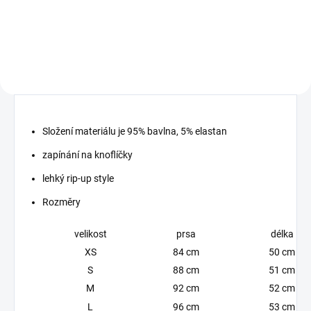
elastický materiál
elastický materiál
Složení materiálu je 95% bavlna, 5% elastan
zapínání na knoflíčky
lehký rip-up style
Rozměry
velikost
prsa
délka
XS
84 cm
50 cm
S
88 cm
51 cm
M
92 cm
52 cm
L
96 cm
53 cm