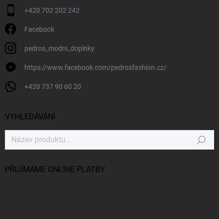
+420 702 202 242
Facebook
pedros_modni_doplnky
https://www.facebook.com/pedrosfashion.cz/
+420 737 90 60 20
VYHLEDÁVÁNÍ
Hledat
PŘIJÍMÁME ONLINE PLATBY