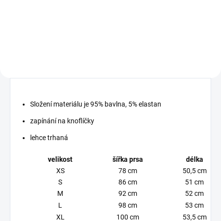
MUST HAVE 2026 příjemný
elastický materiál
Složení materiálu je 95% bavlna, 5% elastan
zapínání na knoflíčky
lehce trhaná
velikost
šířka prsa
délka
XS
78 cm
50,5 cm
S
86 cm
51 cm
M
92 cm
52 cm
L
98 cm
53 cm
XL
100 cm
53,5 cm