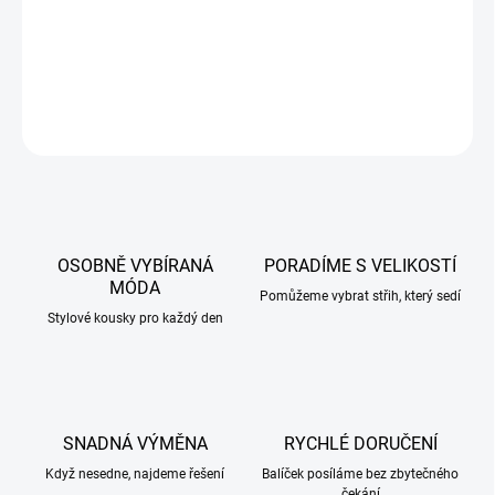
DETAILNÍ INFORMACE
ZEPTAT SE
HLÍDAT
OSOBNĚ VYBÍRANÁ
PORADÍME S VELIKOSTÍ
MÓDA
Pomůžeme vybrat střih, který sedí
Stylové kousky pro každý den
SNADNÁ VÝMĚNA
RYCHLÉ DORUČENÍ
Když nesedne, najdeme řešení
Balíček posíláme bez zbytečného
čekání