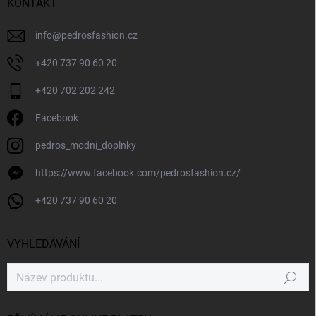
KONTAKT
info
@
pedrosfashion.cz
+420 737 90 60 20
+420 702 202 242
Facebook
pedros_modni_doplnky
https://www.facebook.com/pedrosfashion.cz/
+420 737 90 60 20
VYHLEDÁVÁNÍ
Hledat