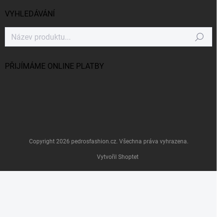
VYHLEDÁVÁNÍ
Hledat
PŘIJÍMÁME ONLINE PLATBY
Copyright 2026
pedrosfashion.cz
. Všechna práva vyhrazena.
Vytvořil Shoptet