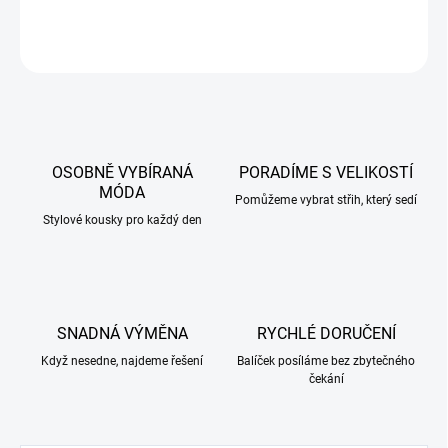
DETAILNÍ INFORMACE
ZEPTAT SE
HLÍDAT
OSOBNĚ VYBÍRANÁ
PORADÍME S VELIKOSTÍ
MÓDA
Pomůžeme vybrat střih, který sedí
Stylové kousky pro každý den
SNADNÁ VÝMĚNA
RYCHLÉ DORUČENÍ
Když nesedne, najdeme řešení
Balíček posíláme bez zbytečného
čekání