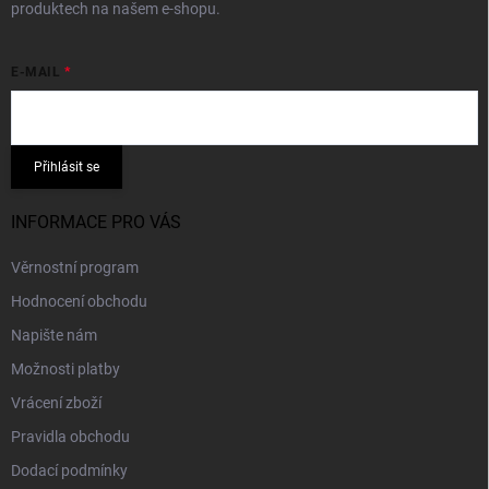
produktech na našem e-shopu.
E-MAIL
Přihlásit se
INFORMACE PRO VÁS
Věrnostní program
Hodnocení obchodu
Napište nám
Možnosti platby
Vrácení zboží
Pravidla obchodu
Dodací podmínky