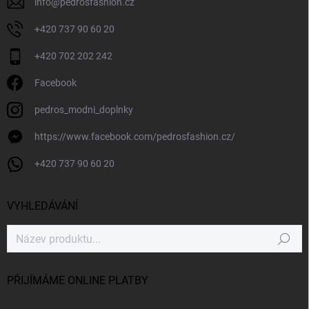
info
@
pedrosfashion.cz
+420 737 90 60 20
+420 702 202 242
Facebook
pedros_modni_doplnky
https://www.facebook.com/pedrosfashion.cz/
+420 737 90 60 20
VYHLEDÁVÁNÍ
Hledat
PŘIJÍMÁME ONLINE PLATBY