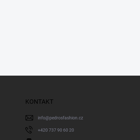
KONTAKT
info
@
pedrosfashion.cz
+420 737 90 60 20