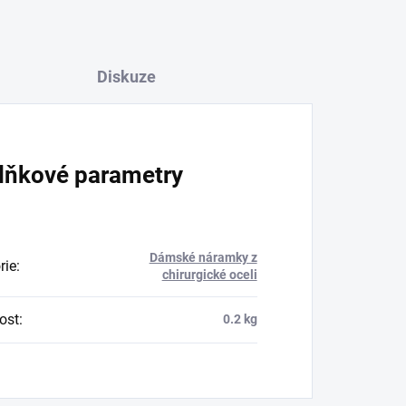
Diskuze
lňkové parametry
Dámské náramky z
rie
:
chirurgické oceli
ost
:
0.2 kg