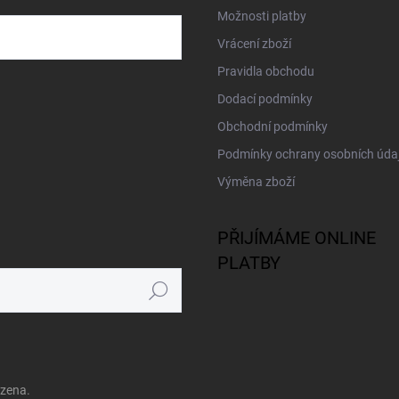
Možnosti platby
Vrácení zboží
Pravidla obchodu
Dodací podmínky
Obchodní podmínky
Podmínky ochrany osobních úda
Výměna zboží
PŘIJÍMÁME ONLINE
PLATBY
Hledat
azena.