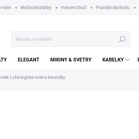
te nám
Možnosti platby
Vrácení zboží
Pravidla obchodu
Hledat
ATY
ELEGANT
MIKINY & SVETRY
KABELKY
mek z chirurgické oceli a keramiky
ní
199 Kč
Měrná
SKLADEM
(1 KS)
cena:
MŮŽEME DORUČIT DO:
10.8.2