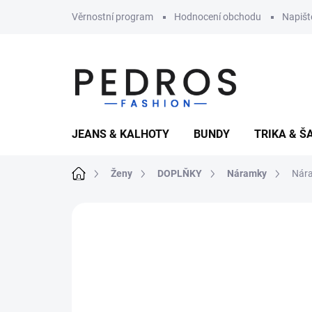
Přejít
Věrnostní program
Hodnocení obchodu
Napiš
na
obsah
JEANS & KALHOTY
BUNDY
TRIKA & Š
Domů
Ženy
DOPLŇKY
Náramky
Nára
Neohodnoceno
Podrobnosti hodnoce