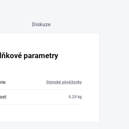
Diskuze
lňkové parametry
rie
:
Dámské pěněženky
ost
:
0.25 kg