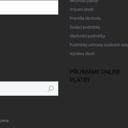
Možnosti platby
Vrácení zboží
Pravidla obchodu
Dodací podmínky
Obchodní podmínky
Podmínky ochrany osobních úda
Výměna zboží
PŘIJÍMÁME ONLINE
PLATBY
Hledat
azena.