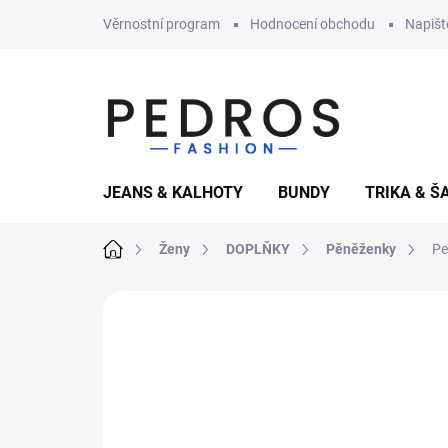
Přejít
Věrnostní program
Hodnocení obchodu
Napiš
na
obsah
JEANS & KALHOTY
BUNDY
TRIKA & Š
Domů
Ženy
DOPLŇKY
Pěněženky
Pe
6 hodnocení
Podrobnosti hodnocení