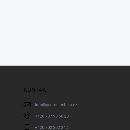
KONTAKT
info
@
pedrosfashion.cz
+420 737 90 60 20
+420 702 202 242