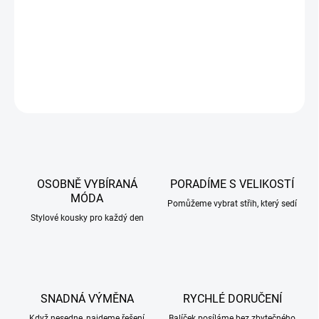
příjemný materiál
DETAILNÍ INFORMACE
ZEPTAT SE
HLÍDAT
OSOBNĚ VYBÍRANÁ
PORADÍME S VELIKOSTÍ
MÓDA
Pomůžeme vybrat střih, který sedí
Stylové kousky pro každý den
SNADNÁ VÝMĚNA
RYCHLÉ DORUČENÍ
Když nesedne, najdeme řešení
Balíček posíláme bez zbytečného