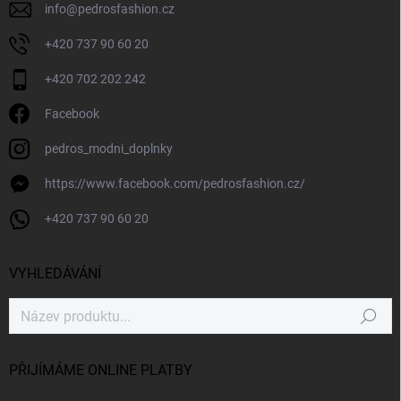
info
@
pedrosfashion.cz
+420 737 90 60 20
+420 702 202 242
Facebook
pedros_modni_doplnky
https://www.facebook.com/pedrosfashion.cz/
+420 737 90 60 20
VYHLEDÁVÁNÍ
Hledat
PŘIJÍMÁME ONLINE PLATBY