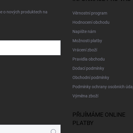
ce o nových produktech na
Věrnostní program
Hodnocení obchodu
Napište nám
Možnosti platby
Vrácení zboží
Pravidla obchodu
Dodací podmínky
Obchodní podmínky
Podmínky ochrany osobních úda
Výměna zboží
PŘIJÍMÁME ONLINE
PLATBY
Hledat