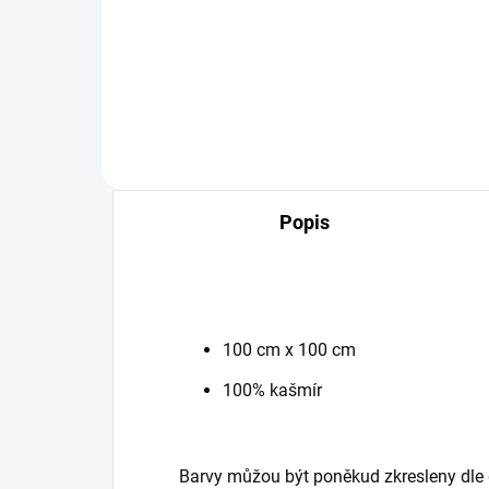
Detail
nadčasová crossbody
Popis
100 cm x 100 cm
100% kašmír
Barvy můžou být poněkud zkresleny dle 