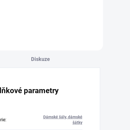
Diskuze
lňkové parametry
Dámské šály, dámské
rie
:
šátky