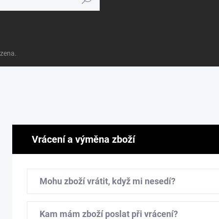
azena.
Vrácení a výměna zboží
Mohu zboží vrátit, když mi nesedí?
Kam mám zboží poslat při vrácení?