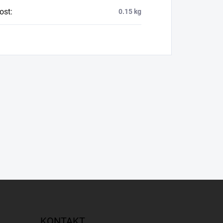
ost
:
0.15 kg
KONTAKT