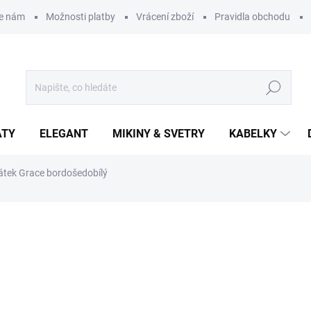
te nám
Možnosti platby
Vrácení zboží
Pravidla obchodu
Hledat
ATY
ELEGANT
MIKINY & SVETRY
KABELKY
átek Grace bordošedobílý
ní
299 Kč
Měrná
SKLADEM
(5 KS)
cena:
MŮŽEME DORUČIT DO:
11.8.2