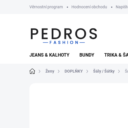
Přejít
Věrnostní program
Hodnocení obchodu
Napiš
na
obsah
JEANS & KALHOTY
BUNDY
TRIKA & Š
Domů
Ženy
DOPLŇKY
Šály / Šátky
Š
Neohodnoceno
Podrobnosti hodnoce