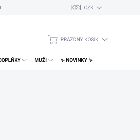
CZK
Dodací podmínky
Obchodní podmínky
Podmínky ochrany osobn
PRÁZDNÝ KOŠÍK
NÁKUPNÍ
KOŠÍK
DOPLŇKY
MUŽI
✨ NOVINKY ✨