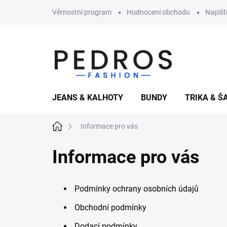
Přejít
Věrnostní program
Hodnocení obchodu
Napiš
na
obsah
JEANS & KALHOTY
BUNDY
TRIKA & Š
Domů
Informace pro vás
Informace pro vás
Podmínky ochrany osobních údajů
Obchodní podmínky
Dodací podmínky