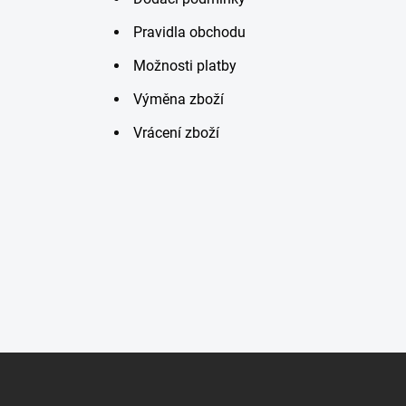
Pravidla obchodu
Možnosti platby
Výměna zboží
Vrácení zboží
Z
á
p