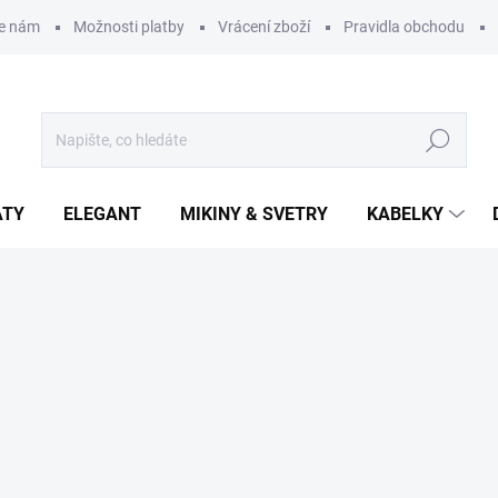
te nám
Možnosti platby
Vrácení zboží
Pravidla obchodu
Hledat
ATY
ELEGANT
MIKINY & SVETRY
KABELKY