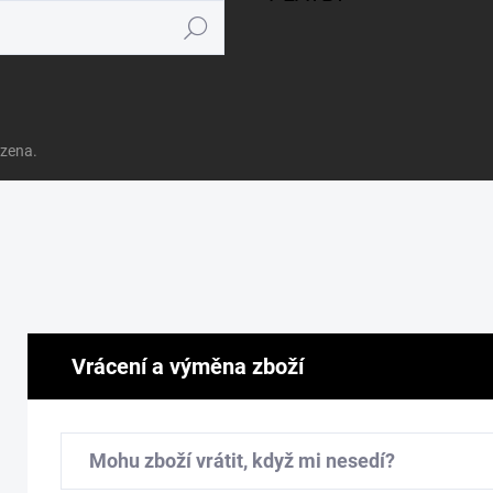
Hledat
azena.
Vrácení a výměna zboží
Mohu zboží vrátit, když mi nesedí?