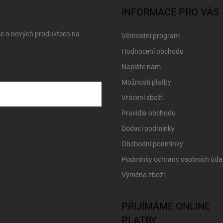
INFORMACE PRO VÁS
ce o nových produktech na
Věrnostní program
Hodnocení obchodu
Napište nám
Možnosti platby
Vrácení zboží
Pravidla obchodu
Dodací podmínky
Obchodní podmínky
Podmínky ochrany osobních úda
Výměna zboží
PŘIJÍMÁME ONLINE
PLATBY