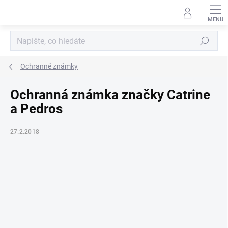
Přejít
na
obsah
Hledat
Ochranné známky
Ochranná známka značky Catrine
a Pedros
27.2.2018