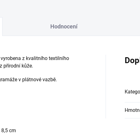
Hodnocení
yrobena z kvalitního textilního
Dop
 přírodní kůže.
gramáže v plátnové vazbě.
Katego
Hmotn
a 8,5 cm