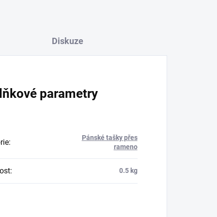
Diskuze
lňkové parametry
Pánské tašky přes
rie
:
rameno
ost
:
0.5 kg