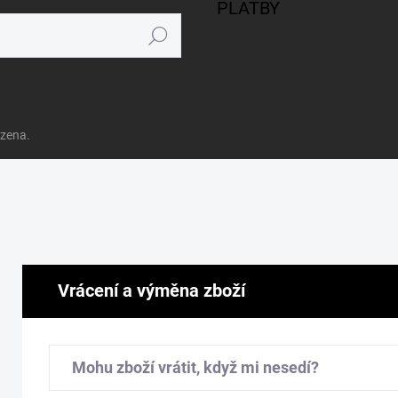
PLATBY
Hledat
azena.
Vrácení a výměna zboží
Mohu zboží vrátit, když mi nesedí?