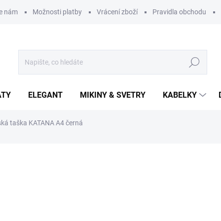
te nám
Možnosti platby
Vrácení zboží
Pravidla obchodu
Hledat
ATY
ELEGANT
MIKINY & SVETRY
KABELKY
ká taška KATANA A4 černá
ní
1 299 Kč
Měrná
SKLADEM
(1 KS)
cena:
MŮŽEME DORUČIT DO:
11.8.2