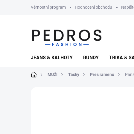
Přejít
Věrnostní program
Hodnocení obchodu
Napiš
na
obsah
JEANS & KALHOTY
BUNDY
TRIKA & Š
Domů
MUŽI
Tašky
Přes rameno
Páns
Neohodnoceno
Podrobnosti hodnoce