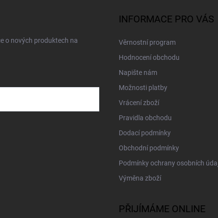
INFORMACE PRO VÁS
ce o nových produktech na
Věrnostní program
Hodnocení obchodu
Napište nám
Možnosti platby
Vrácení zboží
Pravidla obchodu
Dodací podmínky
Obchodní podmínky
Podmínky ochrany osobních úda
Výměna zboží
PŘIJÍMÁME ONLINE