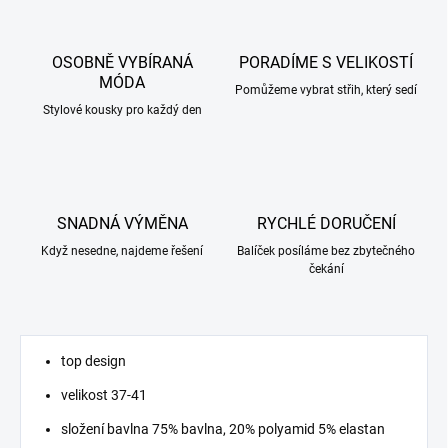
OSOBNĚ VYBÍRANÁ
PORADÍME S VELIKOSTÍ
MÓDA
Pomůžeme vybrat střih, který sedí
Stylové kousky pro každý den
SNADNÁ VÝMĚNA
RYCHLÉ DORUČENÍ
Když nesedne, najdeme řešení
Balíček posíláme bez zbytečného
čekání
top design
velikost 37-41
složení bavlna 75% bavlna, 20% polyamid 5% elastan