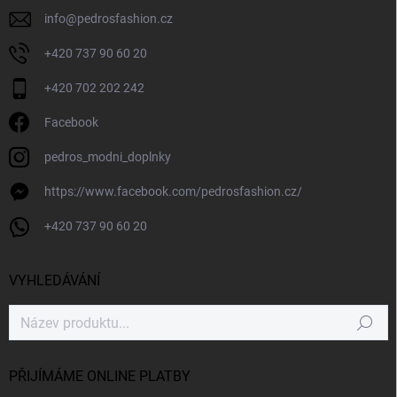
info
@
pedrosfashion.cz
+420 737 90 60 20
+420 702 202 242
Facebook
pedros_modni_doplnky
https://www.facebook.com/pedrosfashion.cz/
+420 737 90 60 20
VYHLEDÁVÁNÍ
Hledat
PŘIJÍMÁME ONLINE PLATBY