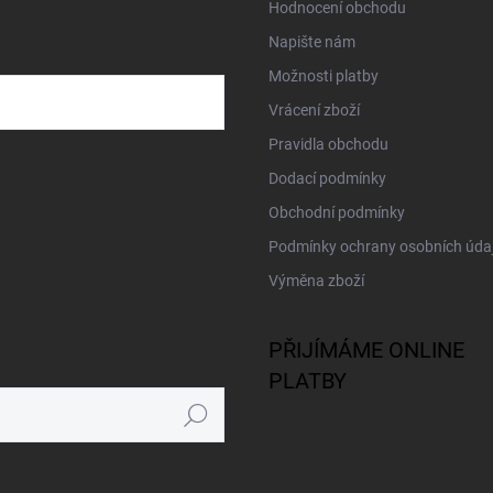
Hodnocení obchodu
Napište nám
Možnosti platby
Vrácení zboží
Pravidla obchodu
Dodací podmínky
Obchodní podmínky
Podmínky ochrany osobních úda
Výměna zboží
PŘIJÍMÁME ONLINE
PLATBY
Hledat