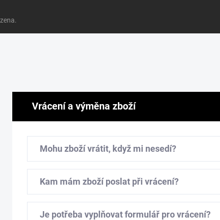
azena.
Vrácení a výměna zboží
Mohu zboží vrátit, když mi nesedí?
Kam mám zboží poslat při vrácení?
Je potřeba vyplňovat formulář pro vrácení?