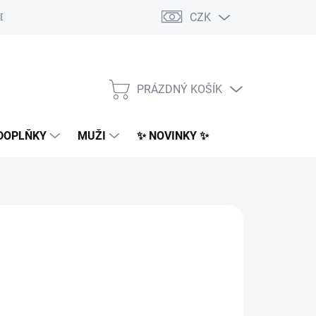
CZK
Dodací podmínky
Obchodní podmínky
Podmínky ochrany osobn
PRÁZDNÝ KOŠÍK
NÁKUPNÍ
KOŠÍK
DOPLŇKY
MUŽI
✨ NOVINKY ✨