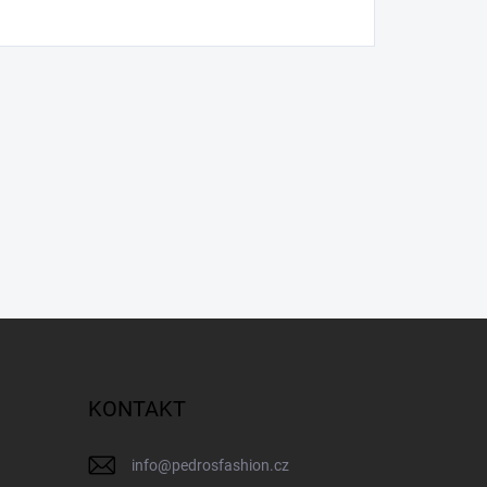
KONTAKT
info
@
pedrosfashion.cz