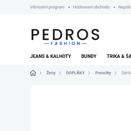
Přejít
Věrnostní program
Hodnocení obchodu
Napiš
na
obsah
JEANS & KALHOTY
BUNDY
TRIKA & Š
Domů
Ženy
DOPLŇKY
Ponožky
Dárk
Neohodnoceno
Podrobnosti hodnoce