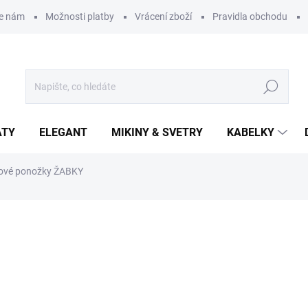
te nám
Možnosti platby
Vrácení zboží
Pravidla obchodu
Hledat
ATY
ELEGANT
MIKINY & SVETRY
KABELKY
ové ponožky ŽABKY
ní
120 Kč
Měrná
ZVOLTE VARIANTU
cena:
DÉLKA